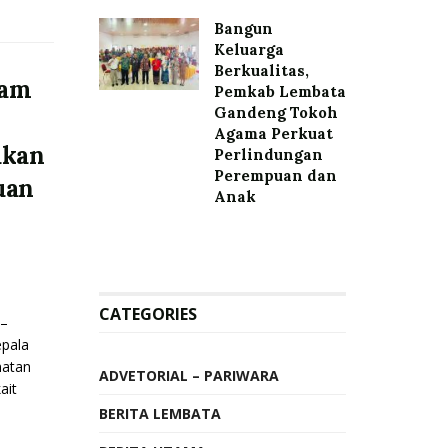
Bangun
Keluarga
Berkualitas,
ram
Pemkab Lembata
Gandeng Tokoh
Agama Perkuat
ukan
Perlindungan
Perempuan dan
uan
Anak
CATEGORIES
–
epala
matan
ADVETORIAL – PARIWARA
ait
BERITA LEMBATA