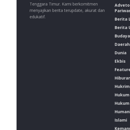
Tenggara Timur. Kami berkomitmen
Advetor
menyajikan berita terupdate, akurat dan
Pariwa
edukatif.
Berita
Berita
Budaya
Daerah
Dunia
Ekbis
Featur
Hibura
Hukrim
Hukum
Hukum 
Humani
Islami
Kemanu