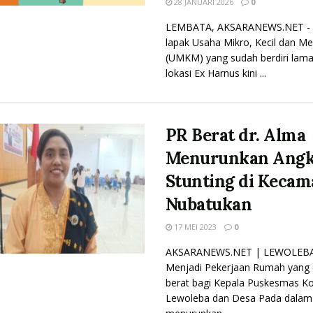
28 JANUARI 2026
0
LEMBATA, AKSARANEWS.NET - 
lapak Usaha Mikro, Kecil dan M
(UMKM) yang sudah berdiri lama
lokasi Ex Harnus kini ...
PR Berat dr. Alma
Menurunkan Ang
Stunting di Kecam
Nubatukan
17 MEI 2023
0
AKSARANEWS.NET | LEWOLEBA
Menjadi Pekerjaan Rumah yang
berat bagi Kepala Puskesmas K
Lewoleba dan Desa Pada dalam