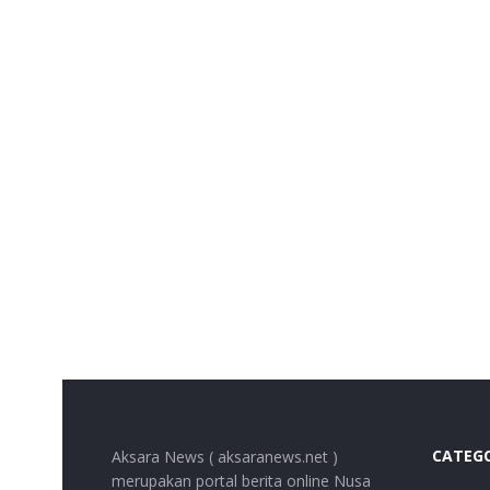
CATEG
Aksara News ( aksaranews.net )
merupakan portal berita online Nusa