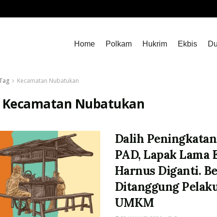
Home
Polkam
Hukrim
Ekbis
Du
Tag
Kecamatan Nubatukan
:
Kecamatan Nubatukan
Dalih Peningkatan
PAD, Lapak Lama 
Harnus Diganti. B
Ditanggung Pelak
UMKM