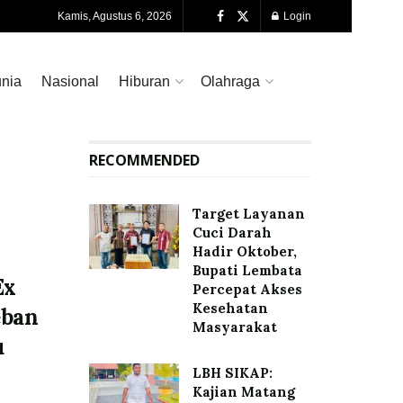
Kamis, Agustus 6, 2026
Login
nia
Nasional
Hiburan
Olahraga
RECOMMENDED
Target Layanan
Cuci Darah
Hadir Oktober,
Bupati Lembata
Ex
Percepat Akses
Kesehatan
eban
Masyarakat
u
LBH SIKAP:
Kajian Matang