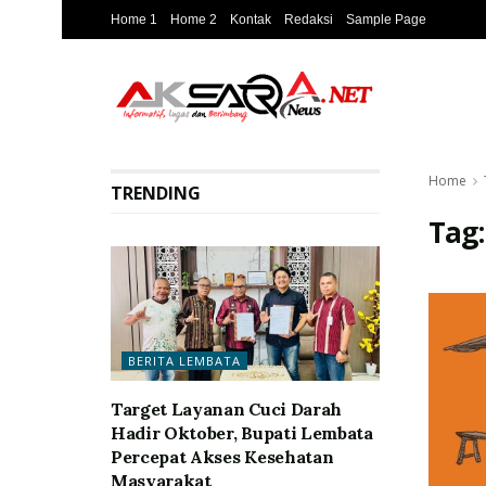
Home 1
Home 2
Kontak
Redaksi
Sample Page
Home
TRENDING
Tag
BERITA LEMBATA
Target Layanan Cuci Darah
Hadir Oktober, Bupati Lembata
Percepat Akses Kesehatan
Masyarakat