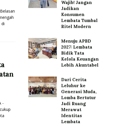
Wajib! Jangan
Jadikan
Belasan
Konsumen
enengah
Lembata Tumbal
 di
Ritel Modern
Menuju APBD
2027: Lembata
Bidik Tata
Kelola Keuangan
ka
Lebih Akuntabel
atan
Dari Cerita
Leluhur ke
Generasi Muda,
Lomba Bertutur
 -
Jadi Ruang
 cukup
Merawat
ota
Identitas
Lembata