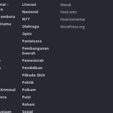
ial –
Literasi
Masuk
ra
Nasional
Feed entri
 Lembata
NTT
Feed komentar
 Utama
Olahraga
WordPress.org
Opini
Pariwisata
Pembangunan
Daerah
e
Pemerintah
n
Pendidikan
Pilkada 2024
Politik
Kriminal
Polkam
ora
Puisi
Rohani
siaan
Sosial