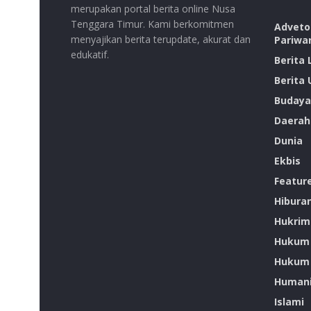
merupakan portal berita online Nusa
Tenggara Timur. Kami berkomitmen
Advetor
menyajikan berita terupdate, akurat dan
Pariwa
edukatif.
Berita
Berita
Budaya
Daerah
Dunia
Ekbis
Featur
Hibura
Hukrim
Hukum
Hukum 
Humani
Islami