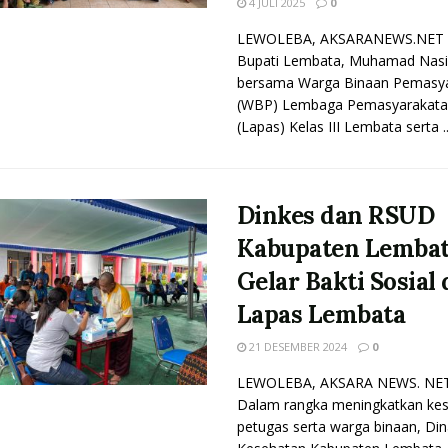
4 JULI 2025
0
LEWOLEBA, AKSARANEWS.NET -
Bupati Lembata, Muhamad Nasi
bersama Warga Binaan Pemasy
(WBP) Lembaga Pemasyarakata
(Lapas) Kelas III Lembata serta ..
Dinkes dan RSUD
Kabupaten Lemba
Gelar Bakti Sosial 
Lapas Lembata
21 DESEMBER 2024
0
LEWOLEBA, AKSARA NEWS. NET
Dalam rangka meningkatkan ke
petugas serta warga binaan, Din