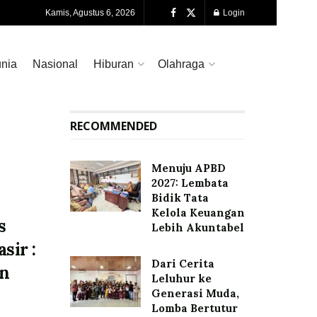
Kamis, Agustus 6, 2026
Login
nia
Nasional
Hiburan
Olahraga
RECOMMENDED
Menuju APBD
2027: Lembata
Bidik Tata
Kelola Keuangan
s
Lebih Akuntabel
sir :
Dari Cerita
an
Leluhur ke
n
Generasi Muda,
Lomba Bertutur