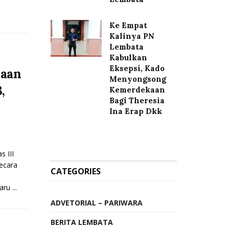
Ke Empat
Kalinya PN
Lembata
Kabulkan
Eksepsi, Kado
saan
Menyongsong
,
Kemerdekaan
Bagi Theresia
Ina Erap Dkk
 III
ecara
CATEGORIES
u ...
ADVETORIAL – PARIWARA
BERITA LEMBATA