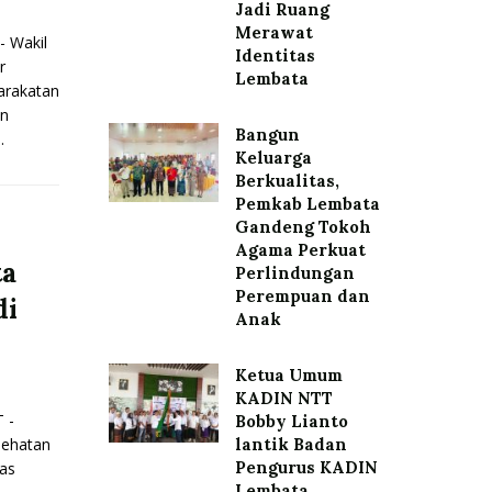
Jadi Ruang
Merawat
 Wakil
Identitas
r
Lembata
arakatan
n
Bangun
.
Keluarga
Berkualitas,
Pemkab Lembata
Gandeng Tokoh
Agama Perkuat
ta
Perlindungan
Perempuan dan
di
Anak
Ketua Umum
KADIN NTT
 -
Bobby Lianto
sehatan
lantik Badan
Pengurus KADIN
as
Lembata