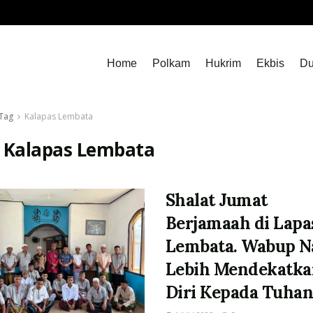
Home
Polkam
Hukrim
Ekbis
Du
Tag
Kalapas Lembata
:
Kalapas Lembata
Shalat Jumat
Berjamaah di Lapa
Lembata. Wabup Na
Lebih Mendekatk
Diri Kepada Tuha