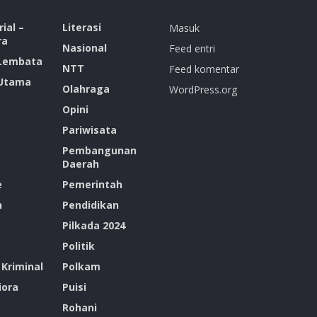
ial –
Literasi
Masuk
ra
Nasional
Feed entri
 Lembata
NTT
Feed komentar
 Utama
Olahraga
WordPress.org
Opini
Pariwisata
Pembangunan
Daerah
e
Pemerintah
n
Pendidikan
Pilkada 2024
Politik
Kriminal
Polkam
ora
Puisi
Rohani