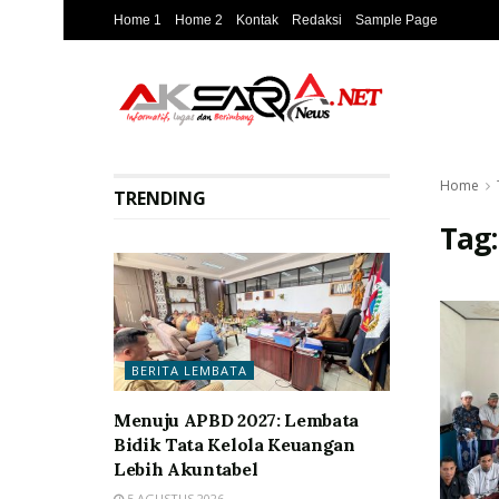
Home 1
Home 2
Kontak
Redaksi
Sample Page
Home
TRENDING
Tag
BERITA LEMBATA
Menuju APBD 2027: Lembata
Bidik Tata Kelola Keuangan
Lebih Akuntabel
5 AGUSTUS 2026