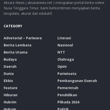
Aksara News ( aksaranews.net ) merupakan portal berita online
Nusa Tenggara Timur. Kami berkomitmen menyajikan berita
terupdate, akurat dan edukatif.
CATEGORY
Advetorial – Pariwara
Literasi
Berita Lembata
Nasional
Berita Utama
NTT
Budaya
Olahraga
Daerah
Opini
Dunia
Pariwisata
Ekbis
Pembangunan Daerah
Feature
Pemerintah
Hiburan
Pendidikan
Hukrim
Pilkada 2024
Hukum
Politik