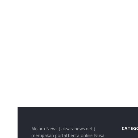
CATEG
Aksara News ( aksaranews.net )
merupakan portal berita online Nusa