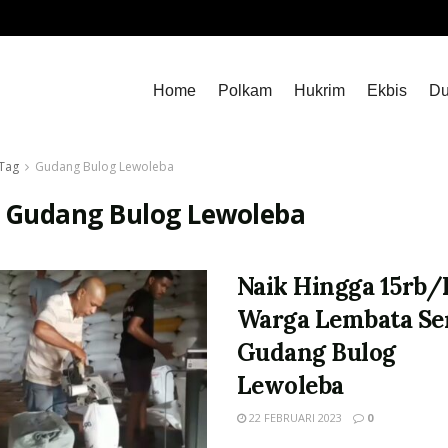
Home
Polkam
Hukrim
Ekbis
Du
Tag
Gudang Bulog Lewoleba
:
Gudang Bulog Lewoleba
Naik Hingga 15rb/K
Warga Lembata Se
Gudang Bulog
Lewoleba
22 FEBRUARI 2023
0