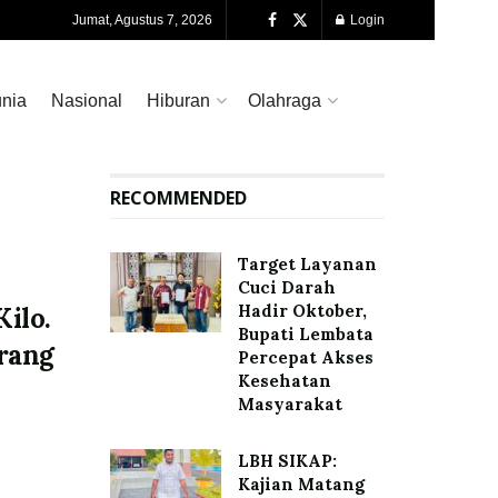
Jumat, Agustus 7, 2026
Login
nia
Nasional
Hiburan
Olahraga
RECOMMENDED
Target Layanan
Cuci Darah
Hadir Oktober,
ilo.
Bupati Lembata
rang
Percepat Akses
Kesehatan
Masyarakat
LBH SIKAP:
Kajian Matang