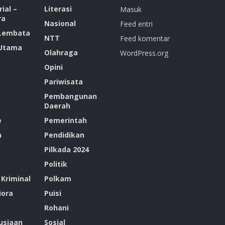
ial –
Literasi
Masuk
ra
Nasional
Feed entri
 Lembata
NTT
Feed komentar
 Utama
Olahraga
WordPress.org
Opini
Pariwisata
Pembangunan
Daerah
e
Pemerintah
n
Pendidikan
Pilkada 2024
Politik
Kriminal
Polkam
ora
Puisi
Rohani
siaan
Sosial