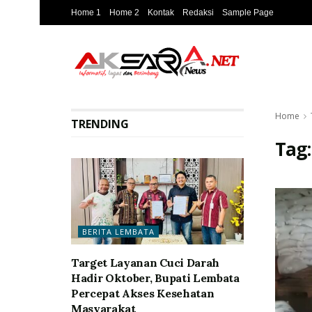
Home 1
Home 2
Kontak
Redaksi
Sample Page
Home
TRENDING
Tag
BERITA LEMBATA
Target Layanan Cuci Darah
Hadir Oktober, Bupati Lembata
Percepat Akses Kesehatan
Masyarakat