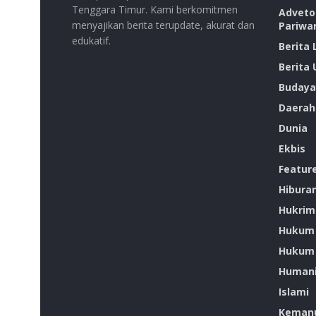
Tenggara Timur. Kami berkomitmen
Advetor
menyajikan berita terupdate, akurat dan
Pariwa
edukatif.
Berita
Berita
Budaya
Daerah
Dunia
Ekbis
Featur
Hibura
Hukrim
Hukum
Hukum 
Humani
Islami
Kemanu