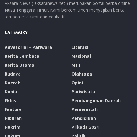
Aksara News ( aksaranews.net ) merupakan portal berita online
Nusa Tenggara Timur. Kami berkomitmen menyajikan berita
terupdate, akurat dan edukatif.
CATEGORY
Advetorial – Pariwara
Literasi
Berita Lembata
Nasional
Berita Utama
NTT
Budaya
Olahraga
Daerah
Opini
Dunia
Pariwisata
Ekbis
Pembangunan Daerah
Feature
Pemerintah
Hiburan
Pendidikan
Hukrim
Pilkada 2024
Hukum
Politik