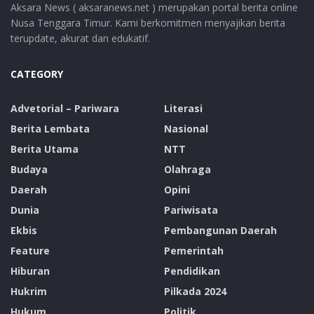
Aksara News ( aksaranews.net ) merupakan portal berita online
Nusa Tenggara Timur. Kami berkomitmen menyajikan berita
terupdate, akurat dan edukatif.
CATEGORY
Advetorial – Pariwara
Literasi
Berita Lembata
Nasional
Berita Utama
NTT
Budaya
Olahraga
Daerah
Opini
Dunia
Pariwisata
Ekbis
Pembangunan Daerah
Feature
Pemerintah
Hiburan
Pendidikan
Hukrim
Pilkada 2024
Hukum
Politik