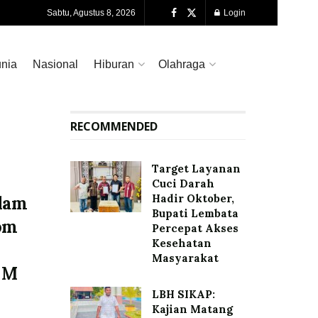
Sabtu, Agustus 8, 2026
Login
nia
Nasional
Hiburan
Olahraga
RECOMMENDED
Target Layanan
Cuci Darah
Hadir Oktober,
alam
Bupati Lembata
lom
Percepat Akses
Kesehatan
Masyarakat
 M
LBH SIKAP:
Kajian Matang