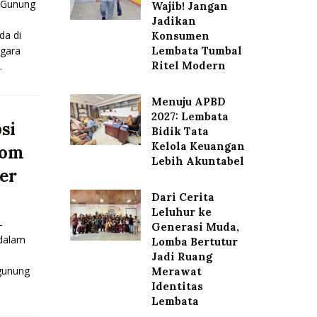
 Gunung
Wajib! Jangan
Jadikan
da di
Konsumen
gara
Lembata Tumbal
Ritel Modern
.
Menuju APBD
2027: Lembata
si
Bidik Tata
Kelola Keuangan
lom
Lebih Akuntabel
er
Dari Cerita
Leluhur ke
-
Generasi Muda,
 dalam
Lomba Bertutur
Jadi Ruang
 gunung
Merawat
Identitas
Lembata