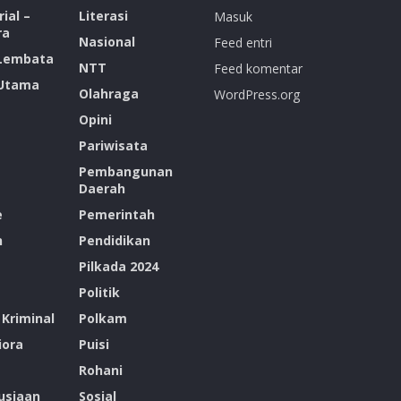
ial –
Literasi
Masuk
ra
Nasional
Feed entri
 Lembata
NTT
Feed komentar
 Utama
Olahraga
WordPress.org
Opini
Pariwisata
Pembangunan
Daerah
e
Pemerintah
n
Pendidikan
Pilkada 2024
Politik
Kriminal
Polkam
ora
Puisi
Rohani
siaan
Sosial