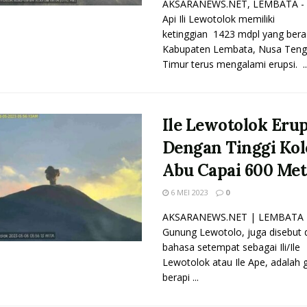
AKSARANEWS.NET, LEMBATA -
Api Ili Lewotolok memiliki
ketinggian 1423 mdpl yang bera
Kabupaten Lembata, Nusa Teng
Timur terus mengalami erupsi. ..
Ile Lewotolok Erup
Dengan Tinggi Ko
Abu Capai 600 Met
6 MEI 2023
0
AKSARANEWS.NET | LEMBATA 
Gunung Lewotolo, juga disebut
bahasa setempat sebagai Ili/Ile
Lewotolok atau Ile Ape, adalah
berapi ...