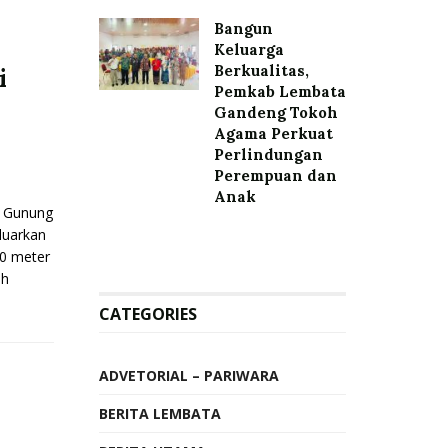
Bangun
Keluarga
Berkualitas,
i
Pemkab Lembata
Gandeng Tokoh
Agama Perkuat
Perlindungan
Perempuan dan
Anak
 Gunung
luarkan
00 meter
eh
CATEGORIES
ADVETORIAL – PARIWARA
BERITA LEMBATA