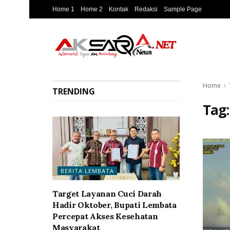
Home 1
Home 2
Kontak
Redaksi
Sample Page
Home
TRENDING
Tag
BERITA LEMBATA
Target Layanan Cuci Darah
Hadir Oktober, Bupati Lembata
Percepat Akses Kesehatan
Masyarakat