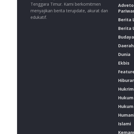
Tenggara Timur. Kami berkomitmen
Advetor
menyajikan berita terupdate, akurat dan
Pariwa
edukatif.
Berita
Berita
Budaya
Daerah
Dunia
Ekbis
Featur
Hibura
Hukrim
Hukum
Hukum 
Humani
Islami
Kemanu