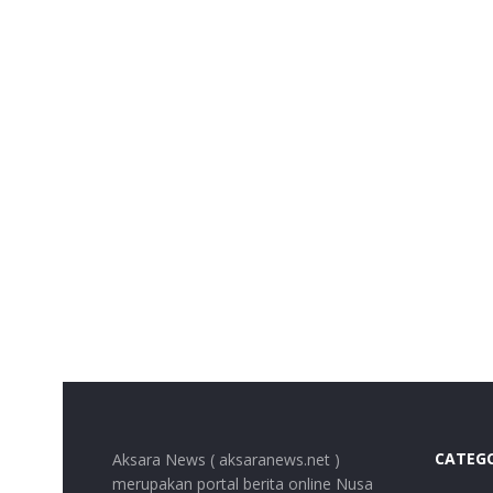
CATEG
Aksara News ( aksaranews.net )
merupakan portal berita online Nusa