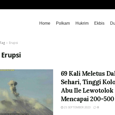
Home
Polkam
Hukrim
Ekbis
Du
Tag
Erupsi
:
Erupsi
69 Kali Meletus D
Sehari, Tinggi Ko
Abu Ile Lewotolok
Mencapai 200-500
25 SEPTEMBER 2023
0