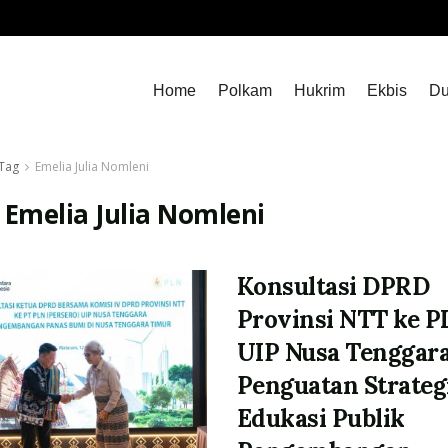
Home
Polkam
Hukrim
Ekbis
Du
Tag
Emelia Julia Nomleni
:
Emelia Julia Nomleni
Konsultasi DPRD
Provinsi NTT ke P
UIP Nusa Tenggara
Penguatan Strateg
Edukasi Publik