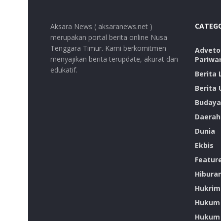
CATEG
Aksara News ( aksaranews.net )
merupakan portal berita online Nusa
Tenggara Timur. Kami berkomitmen
Advetor
menyajikan berita terupdate, akurat dan
Pariwa
edukatif.
Berita
Berita
Budaya
Daerah
Dunia
Ekbis
Featur
Hibura
Hukrim
Hukum
Hukum 