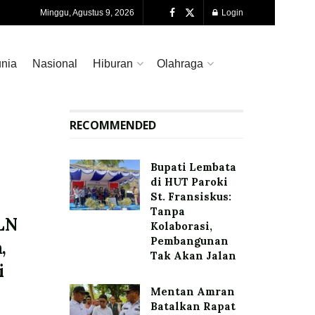
Minggu, Agustus 9, 2026
Login
nia
Nasional
Hiburan
Olahraga
RECOMMENDED
Bupati Lembata
di HUT Paroki
St. Fransiskus:
Tanpa
LN
Kolaborasi,
Pembangunan
,
Tak Akan Jalan
i
Mentan Amran
Batalkan Rapat