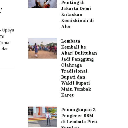
Penting di
Jakarta Demi
T
Entaskan
Kemiskinan di
Alor
 Upaya
mi
Lembata
Timur
Kembali ke
s dan
Akar! Dulitukan
Jadi Panggung
Olahraga
Tradisional.
Bupati dan
Wakil Bupati
Main Tembak
Karet
Penangkapan 3
Pengecer BBM
di Lembata Picu
Sorotan,