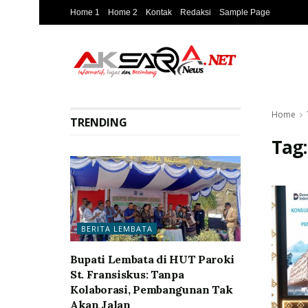
Home 1
Home 2
Kontak
Redaksi
Sample Page
Home
TRENDING
Tag
BERITA LEMBATA
Bupati Lembata di HUT Paroki
St. Fransiskus: Tanpa
Kolaborasi, Pembangunan Tak
Akan Jalan