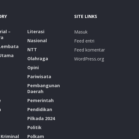
ORY
SITE LINKS
ial –
Literasi
Masuk
ra
Nasional
Feed entri
 Lembata
NTT
Feed komentar
 Utama
Olahraga
WordPress.org
Opini
Pariwisata
Pembangunan
Daerah
e
Pemerintah
n
Pendidikan
Pilkada 2024
Politik
Kriminal
Polkam