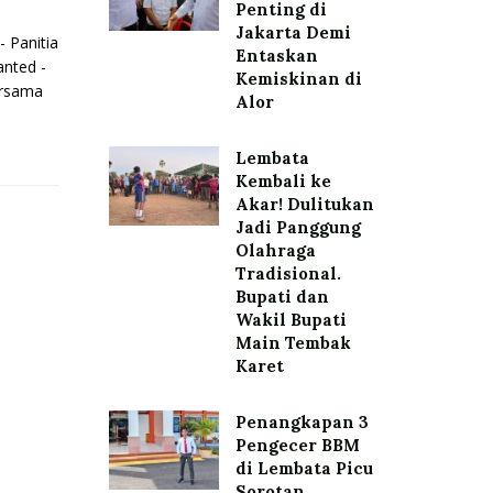
Penting di
Jakarta Demi
Panitia
Entaskan
anted -
Kemiskinan di
rsama
Alor
Lembata
Kembali ke
Akar! Dulitukan
Jadi Panggung
Olahraga
Tradisional.
Bupati dan
Wakil Bupati
Main Tembak
Karet
Penangkapan 3
Pengecer BBM
di Lembata Picu
Sorotan,