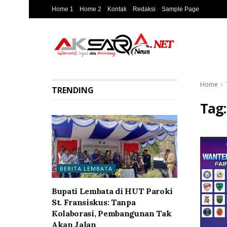
Home 1
Home 2
Kontak
Redaksi
Sample Page
Home
TRENDING
Tag
BERITA LEMBATA
Bupati Lembata di HUT Paroki
St. Fransiskus: Tanpa
Kolaborasi, Pembangunan Tak
Akan Jalan