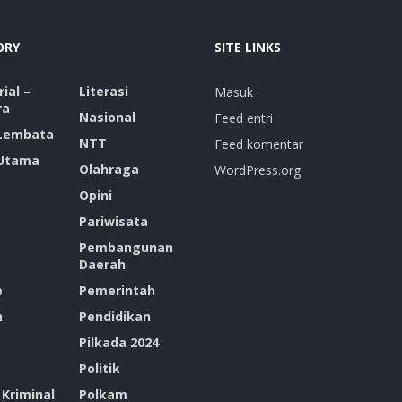
ORY
SITE LINKS
ial –
Literasi
Masuk
ra
Nasional
Feed entri
 Lembata
NTT
Feed komentar
 Utama
Olahraga
WordPress.org
Opini
Pariwisata
Pembangunan
Daerah
e
Pemerintah
n
Pendidikan
Pilkada 2024
Politik
Kriminal
Polkam