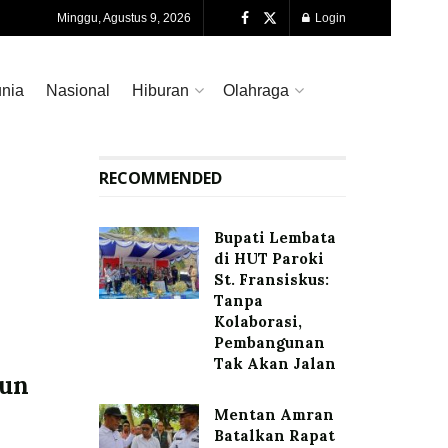
Minggu, Agustus 9, 2026
Login
nia
Nasional
Hiburan
Olahraga
RECOMMENDED
Bupati Lembata
di HUT Paroki
St. Fransiskus:
Tanpa
Kolaborasi,
Pembangunan
n
Tak Akan Jalan
hun
Mentan Amran
Batalkan Rapat