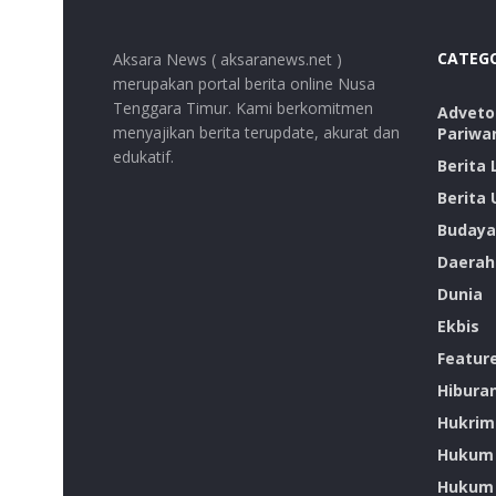
CATEG
Aksara News ( aksaranews.net )
merupakan portal berita online Nusa
Tenggara Timur. Kami berkomitmen
Advetor
menyajikan berita terupdate, akurat dan
Pariwa
edukatif.
Berita
Berita
Budaya
Daerah
Dunia
Ekbis
Featur
Hibura
Hukrim
Hukum
Hukum 