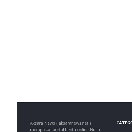
CATEG
Aksara News ( aksaranews.net )
merupakan portal berita online Nusa