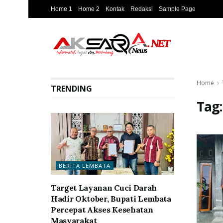
Home 1
Home 2
Kontak
Redaksi
Sample Page
Home
TRENDING
Tag
BERITA LEMBATA
Target Layanan Cuci Darah
Hadir Oktober, Bupati Lembata
Percepat Akses Kesehatan
Masyarakat