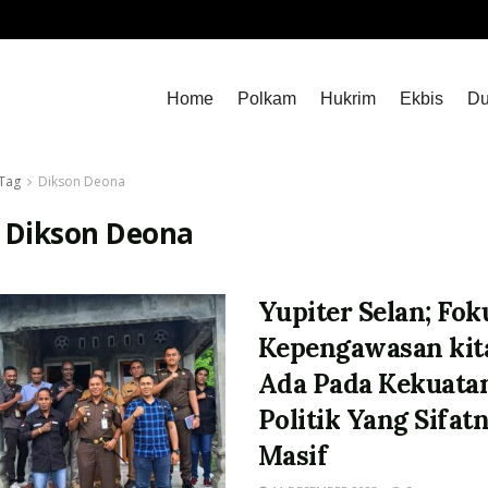
Home
Polkam
Hukrim
Ekbis
Du
Tag
Dikson Deona
:
Dikson Deona
Yupiter Selan; Fok
Kepengawasan kit
Ada Pada Kekuata
Politik Yang Sifat
Masif