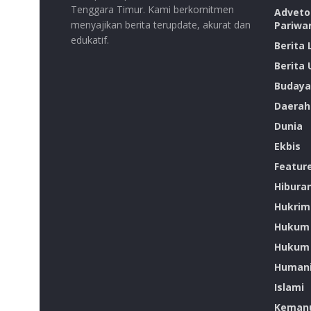
Tenggara Timur. Kami berkomitmen
Advetor
menyajikan berita terupdate, akurat dan
Pariwa
edukatif.
Berita
Berita
Budaya
Daerah
Dunia
Ekbis
Featur
Hibura
Hukrim
Hukum
Hukum 
Humani
Islami
Kemanu