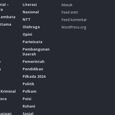
ial –
Literasi
Masuk
ra
Nasional
Feed entri
 Lembata
NTT
Feed komentar
 Utama
Olahraga
WordPress.org
Opini
Pariwisata
Pembangunan
Daerah
e
Pemerintah
n
Pendidikan
Pilkada 2024
Politik
Kriminal
Polkam
ora
Puisi
Rohani
siaan
Sosial