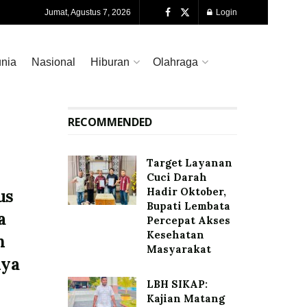
Jumat, Agustus 7, 2026
Login
nia
Nasional
Hiburan
Olahraga
RECOMMENDED
Target Layanan
Cuci Darah
Hadir Oktober,
us
Bupati Lembata
a
Percepat Akses
Kesehatan
n
Masyarakat
nya
LBH SIKAP:
Kajian Matang