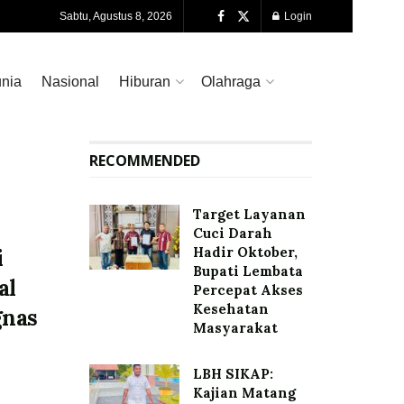
Sabtu, Agustus 8, 2026
Login
nia
Nasional
Hiburan
Olahraga
RECOMMENDED
Target Layanan
Cuci Darah
Hadir Oktober,
i
Bupati Lembata
al
Percepat Akses
Kesehatan
gnas
Masyarakat
LBH SIKAP:
Kajian Matang