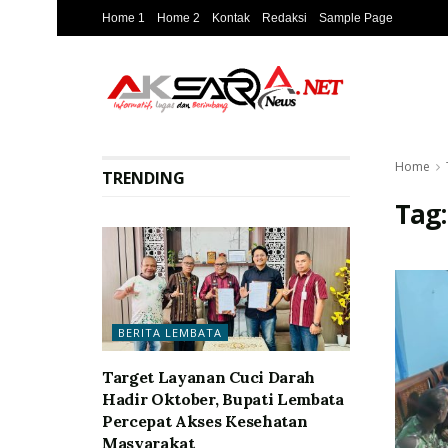
Home 1
Home 2
Kontak
Redaksi
Sample Page
Home
TRENDING
Tag
BERITA LEMBATA
Target Layanan Cuci Darah
Hadir Oktober, Bupati Lembata
Percepat Akses Kesehatan
Masyarakat