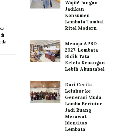
Wajib! Jangan
Jadikan
Konsumen
Lembata Tumbal
Ritel Modern
esa
di
da ...
Menuju APBD
2027: Lembata
Bidik Tata
Kelola Keuangan
Lebih Akuntabel
Dari Cerita
Leluhur ke
Generasi Muda,
Lomba Bertutur
Jadi Ruang
Merawat
Identitas
Lembata