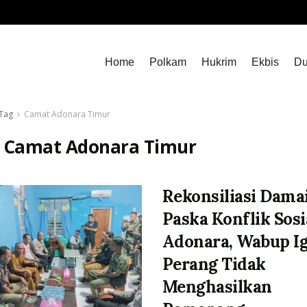
Home
Polkam
Hukrim
Ekbis
Du
Tag
Camat Adonara Timur
:
Camat Adonara Timur
Rekonsiliasi Dama
Paska Konflik Sosi
Adonara, Wabup I
Perang Tidak
Menghasilkan