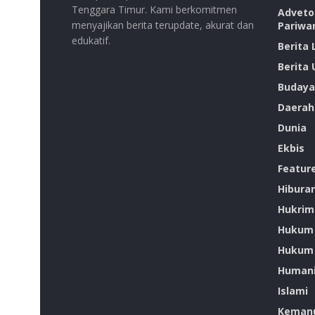
Tenggara Timur. Kami berkomitmen
Advetor
menyajikan berita terupdate, akurat dan
Pariwa
edukatif.
Berita
Berita
Budaya
Daerah
Dunia
Ekbis
Featur
Hibura
Hukrim
Hukum
Hukum 
Humani
Islami
Kemanu