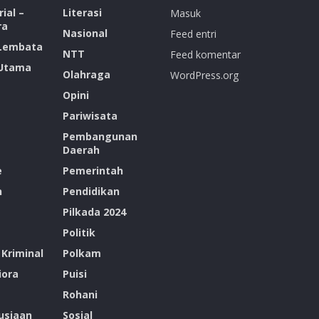
ial –
Literasi
Masuk
ra
Nasional
Feed entri
 Lembata
NTT
Feed komentar
 Utama
Olahraga
WordPress.org
Opini
Pariwisata
Pembangunan
Daerah
e
Pemerintah
n
Pendidikan
Pilkada 2024
Politik
Kriminal
Polkam
ora
Puisi
Rohani
siaan
Sosial