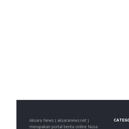
CATEG
Aksara News ( aksaranews.net )
merupakan portal berita online Nusa