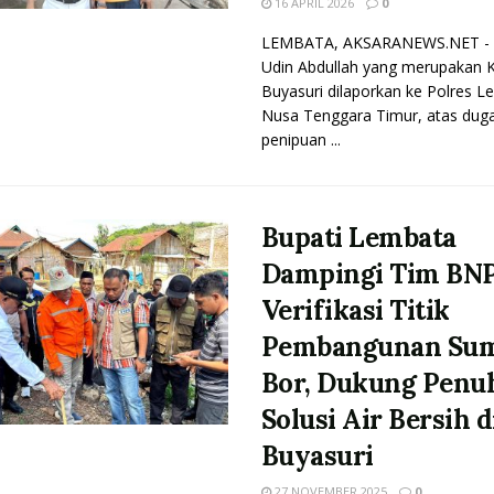
16 APRIL 2026
0
LEMBATA, AKSARANEWS.NET - 
Udin Abdullah yang merupakan 
Buyasuri dilaporkan ke Polres L
Nusa Tenggara Timur, atas dug
penipuan ...
Bupati Lembata
Dampingi Tim BN
Verifikasi Titik
Pembangunan Su
Bor, Dukung Penu
Solusi Air Bersih d
Buyasuri
27 NOVEMBER 2025
0