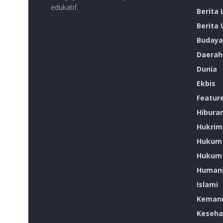
edukatif.
Berita
Berita
Budaya
Daerah
Dunia
Ekbis
Featur
Hibura
Hukrim
Hukum
Hukum 
Humani
Islami
Kemanu
Keseha