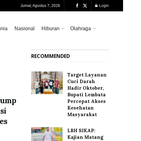
Jumat, Agustus 7, 2026
Login
nia
Nasional
Hiburan
Olahraga
RECOMMENDED
Target Layanan
Cuci Darah
Hadir Oktober,
Bupati Lembata
Dump
Percepat Akses
Kesehatan
si
Masyarakat
res
LBH SIKAP:
Kajian Matang