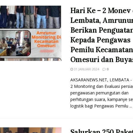
Hari Ke – 2 Monev 
Lembata, Amrunu
Berikan Penguata
Kepada Pengawas
Pemilu Kecamata
Omesuri dan Buya
31 JANUARI 2024
0
AKSARANEWS.NET, LEMBATA - H
2 Monitoring dan Evaluasi persi
pengawasan pemungutan dan
perhitungan suara, kampanye se
logistik bagi Pengawas Pemilu ...
Salurkan 250 Pake