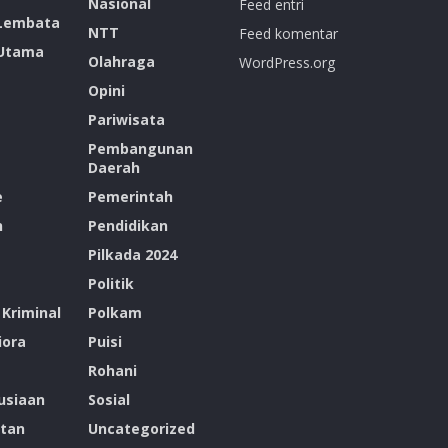
Nasional
Feed entri
 Lembata
NTT
Feed komentar
 Utama
Olahraga
WordPress.org
Opini
Pariwisata
Pembangunan
Daerah
e
Pemerintah
n
Pendidikan
Pilkada 2024
Politik
Kriminal
Polkam
ora
Puisi
Rohani
siaan
Sosial
tan
Uncategorized