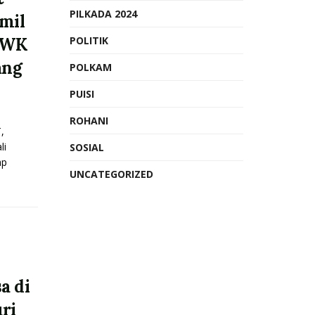
PILKADA 2024
mil
AWK
POLITIK
ang
POLKAM
PUISI
ROHANI
,
li
SOSIAL
ap
UNCATEGORIZED
a di
ri