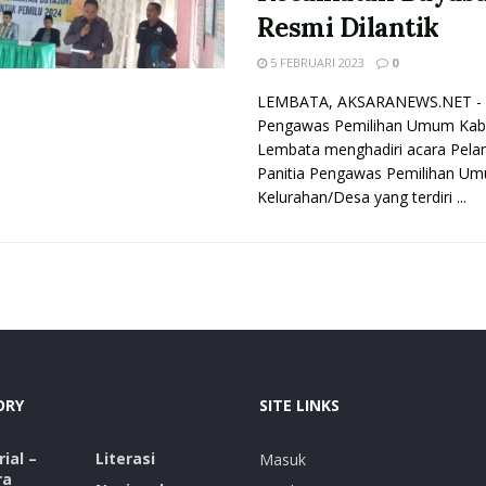
Resmi Dilantik
5 FEBRUARI 2023
0
LEMBATA, AKSARANEWS.NET -
Pengawas Pemilihan Umum Kab
Lembata menghadiri acara Pelan
Panitia Pengawas Pemilihan U
Kelurahan/Desa yang terdiri ...
ORY
SITE LINKS
ial –
Literasi
Masuk
ra