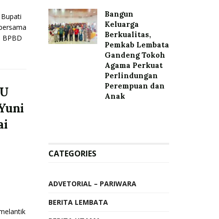
Bangun
Bupati
Keluarga
 bersama
Berkualitas,
gi BPBD
Pemkab Lembata
Gandeng Tokoh
Agama Perkuat
Perlindungan
Perempuan dan
NU
Anak
 Yuni
ai
CATEGORIES
ADVETORIAL – PARIWARA
BERITA LEMBATA
melantik