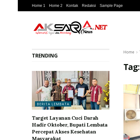
Home 1
Home 2
Kontak
Redaksi
Sample Page
Home
TRENDING
Tag
BERITA LEMBATA
Target Layanan Cuci Darah
Hadir Oktober, Bupati Lembata
Percepat Akses Kesehatan
Masyarakat