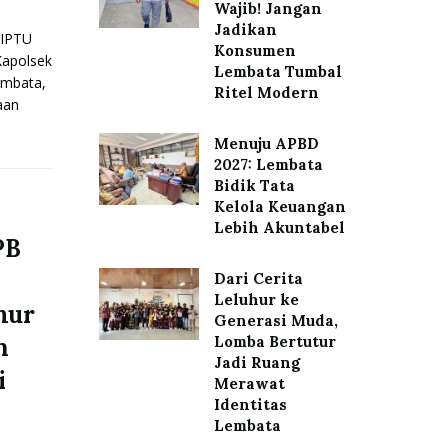
Wajib! Jangan
Jadikan
IPTU
Konsumen
Kapolsek
Lembata Tumbal
embata,
Ritel Modern
aan
Menuju APBD
2027: Lembata
Bidik Tata
Kelola Keuangan
Lebih Akuntabel
PB
Dari Cerita
Leluhur ke
mur
Generasi Muda,
h
Lomba Bertutur
Jadi Ruang
i
Merawat
Identitas
Lembata