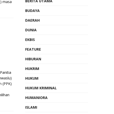
BERITA UTAMA
C) masa
BUDAYA
DAERAH
DUNIA
K
EKBIS
FEATURE
HIBURAN
HUKRIM
anitia
nwaslu)
HUKUM
n (PPK)
HUKUM KRIMINAL
ilihan
HUMANIORA
ISLAMI