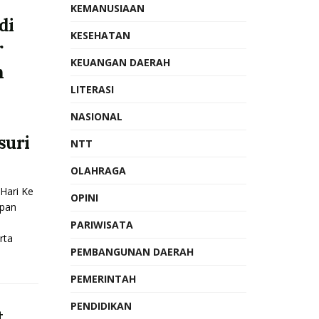
KEMANUSIAAN
di
KESEHATAN
r
KEUANGAN DAERAH
n
LITERASI
n
NASIONAL
suri
NTT
OLAHRAGA
ari Ke
OPINI
apan
PARIWISATA
rta
PEMBANGUNAN DAERAH
PEMERINTAH
PENDIDIKAN
t