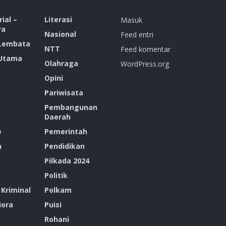
ial –
Literasi
Masuk
ra
Nasional
Feed entri
 Lembata
NTT
Feed komentar
 Utama
Olahraga
WordPress.org
Opini
Pariwisata
Pembangunan
Daerah
e
Pemerintah
n
Pendidikan
Pilkada 2024
Politik
Kriminal
Polkam
ora
Puisi
Rohani