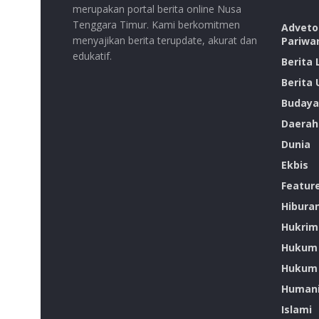
merupakan portal berita online Nusa
Tenggara Timur. Kami berkomitmen
Advetor
menyajikan berita terupdate, akurat dan
Pariwa
edukatif.
Berita
Berita
Budaya
Daerah
Dunia
Ekbis
Featur
Hibura
Hukrim
Hukum
Hukum 
Humani
Islami