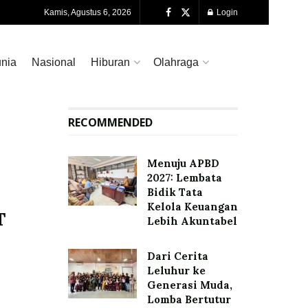
Kamis, Agustus 6, 2026
Login
nia
Nasional
Hiburan
Olahraga
RECOMMENDED
Menuju APBD
2027: Lembata
Bidik Tata
Kelola Keuangan
T
Lebih Akuntabel
Dari Cerita
Leluhur ke
Generasi Muda,
Lomba Bertutur