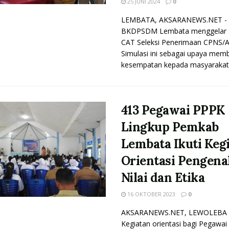
25 JUNI 2024
0
LEMBATA, AKSARANEWS.NET -
BKDPSDM Lembata menggelar S
CAT Seleksi Penerimaan CPNS/
Simulasi ini sebagai upaya memb
kesempatan kepada masyarakat l
413 Pegawai PPPK
Lingkup Pemkab
Lembata Ikuti Keg
Orientasi Pengena
Nilai dan Etika
16 OKTOBER 2023
0
AKSARANEWS.NET, LEWOLEBA 
Kegiatan orientasi bagi Pegawai