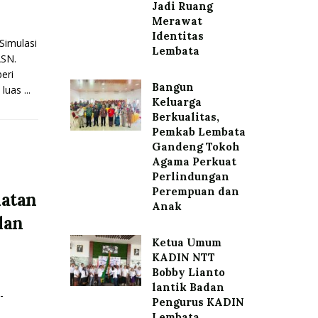
Jadi Ruang
Merawat
Identitas
imulasi
Lembata
ASN.
eri
Bangun
uas ...
Keluarga
Berkualitas,
Pemkab Lembata
Gandeng Tokoh
Agama Perkuat
Perlindungan
Perempuan dan
iatan
Anak
lan
Ketua Umum
KADIN NTT
Bobby Lianto
lantik Badan
-
Pengurus KADIN
Lembata