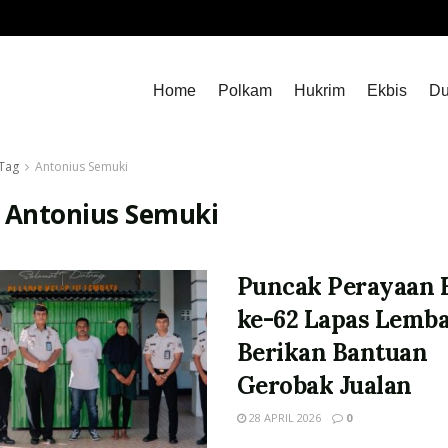
Home
Polkam
Hukrim
Ekbis
Du
Tag
Antonius Semuki
:
Antonius Semuki
Puncak Perayaan
ke-62 Lapas Lemba
Berikan Bantuan
Gerobak Jualan
28 APRIL 2026
0