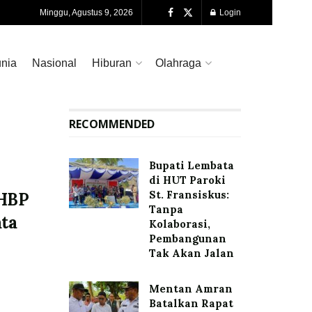
Minggu, Agustus 9, 2026
Login
nia
Nasional
Hiburan
Olahraga
RECOMMENDED
Bupati Lembata
di HUT Paroki
St. Fransiskus:
 HBP
Tanpa
ta
Kolaborasi,
Pembangunan
Tak Akan Jalan
Mentan Amran
Batalkan Rapat