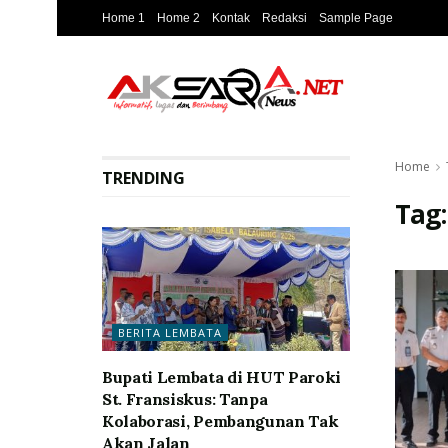
Home 1
Home 2
Kontak
Redaksi
Sample Page
Home
TRENDING
Tag
BERITA LEMBATA
Bupati Lembata di HUT Paroki
St. Fransiskus: Tanpa
Kolaborasi, Pembangunan Tak
Akan Jalan