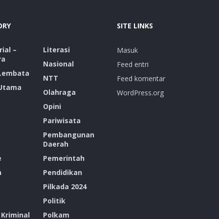
ORY
SITE LINKS
ial –
Literasi
Masuk
ra
Nasional
Feed entri
 Lembata
NTT
Feed komentar
 Utama
Olahraga
WordPress.org
Opini
Pariwisata
Pembangunan
Daerah
e
Pemerintah
n
Pendidikan
Pilkada 2024
Politik
Kriminal
Polkam