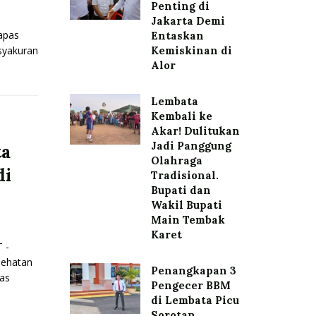
–
Penting di
Jakarta Demi
apas
Entaskan
syakuran
Kemiskinan di
Alor
Lembata
Kembali ke
Akar! Dulitukan
Jadi Panggung
ta
Olahraga
di
Tradisional.
Bupati dan
Wakil Bupati
Main Tembak
Karet
 -
sehatan
Penangkapan 3
as
Pengecer BBM
di Lembata Picu
Sorotan,