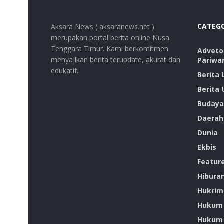
CATEG
Aksara News ( aksaranews.net )
merupakan portal berita online Nusa
Tenggara Timur. Kami berkomitmen
Advetor
menyajikan berita terupdate, akurat dan
Pariwa
edukatif.
Berita
Berita
Budaya
Daerah
Dunia
Ekbis
Featur
Hibura
Hukrim
Hukum
Hukum 