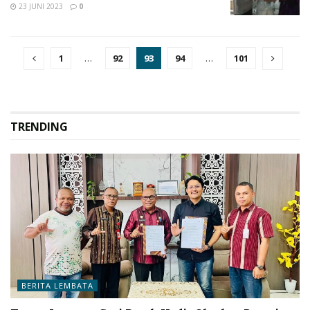
23 JUNI 2023
0
1
…
92
93
94
…
101
TRENDING
BERITA LEMBATA