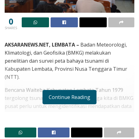
0
SHARES
AKSARANEWS.NET, LEMBATA –
Badan Meteorologi,
Klimatologi, dan Geofisika (BMKG) melakukan
penelitian dan survei peta bahaya tsunami di
Kabupaten Lembata, Provinsi Nusa Tenggara Timur
(NTT).
Bencana Waiteba Kabupaten Lembata Tahun 1979
Continue Reading
tergolong tsunami yang langka, sehingga kita di BMKG
pusat perlu untuk mengidentifikasi mendapatkan data
yang lebih komplit serta komprehensif untuk
membangun sistem layanan peringatan dini tsunami
BMKG