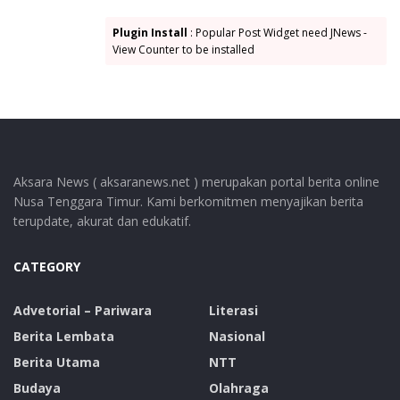
Kurang lebih prosesnya paling cepat 1 tahun sampai 2
Plugin Install
: Popular Post Widget need JNews -
tahun,” tutupnya.
View Counter to be installed
Untuk diketahui Survei tersebut juga bekerjasama
dengan Badan Penanggulangan Bencana Daerah
(BPBD) Lembata dan BMKG Kupang.
Tags:
BMKG Pusat
BPBD Kabupaten Lembata
Aksara News ( aksaranews.net ) merupakan portal berita online
Fenomena Langka
Kabupaten Lembata
Tsunami 1979
Nusa Tenggara Timur. Kami berkomitmen menyajikan berita
Waiteba
terupdate, akurat dan edukatif.
CATEGORY
Advetorial – Pariwara
Literasi
Berita Lembata
Nasional
Berita Utama
NTT
Budaya
Olahraga