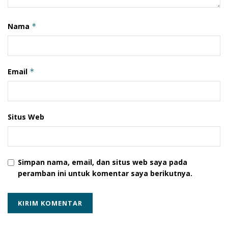
Menurutnya, survei bukan untuk menakut-menakuti
tetapi untuk meningkatkan kewaspadaan.
Nama
*
Email
*
Situs Web
Simpan nama, email, dan situs web saya pada
peramban ini untuk komentar saya berikutnya.
“Sebab tsunami tidak dapat dihindari tetapi bencana
dapat dikurangi resikonya dengan berlatih dan