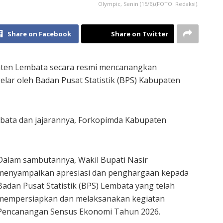
Olympic, Senin (15/6).(FOTO: Redaksi).
Share on Facebook
Share on Twitter
paten Lembata secara resmi mencanangkan
lar oleh Badan Pusat Statistik (BPS) Kabupaten
embata dan jajarannya, Forkopimda Kabupaten
Dalam sambutannya, Wakil Bupati Nasir
menyampaikan apresiasi dan penghargaan kepada
Badan Pusat Statistik (BPS) Lembata yang telah
mempersiapkan dan melaksanakan kegiatan
Pencanangan Sensus Ekonomi Tahun 2026.