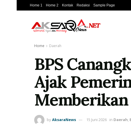
Home 1
Home 2
Kontak
Redaksi
Sample Page
Home
Daerah
BPS Canangk
Ajak Pemeri
Memberikan 
by
AksaraNews
15 Juni 2026
in
Daerah
,