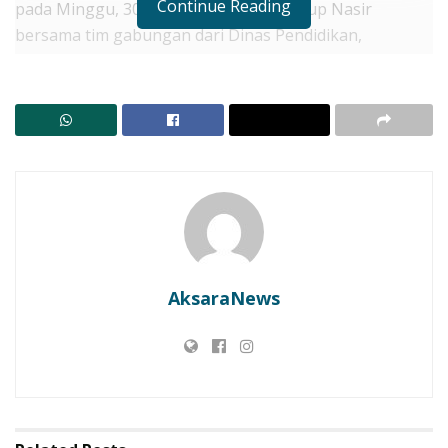
Continue Reading
pada Minggu, 30 November 2025, Wabup Nasir
bersama tim gabungan dari Dinas Pendidikan,
Inspektorat, Dinas PUPR dan perwakilan Kecamatan,
menyasar tiga sekolah di wilayah terpencil, yakni SDI
Waipei di Desa Ilekimok, Kecamatan Atadei, serta SDN
Alap Atadei dan SDI Posiwatu di Kecamatan Wulandoni.
RELATED POSTS
Lembata Kembali ke Akar! Dulitukan Jadi Panggung
Olahraga Tradisional. Bupati dan Wakil Bupati Main
Tembak Karet
AksaraNews
Penangkapan 3 Pengecer BBM di Lembata Picu
Sorotan, Praktisi Hukum Sarankan Praperadilan
dan Gugatan Perdata
Kegiatan ini bertujuan memastikan setiap rupiah dana
APBN tahun anggaran 2025 benar-benar tepat