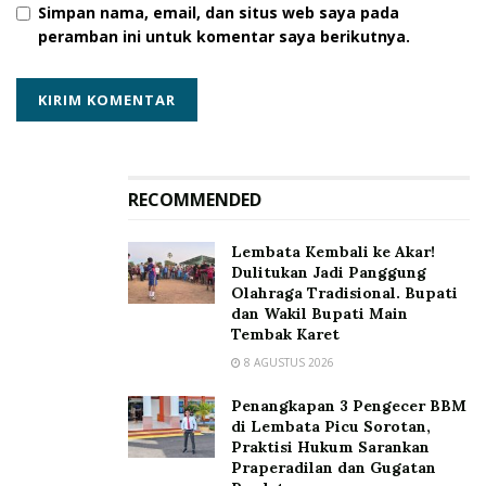
Simpan nama, email, dan situs web saya pada
pemasangan kabel listrik tidak memenuhi standar.
peramban ini untuk komentar saya berikutnya.
Hal ini juga menjadi rekomendasi Wabup Nasir untuk
segera diperbaiki. Kondisi yang mirip juga ditemukan di
SDN Alap Atadei, di mana saklar dan stop kontak tidak
sesuai spesifikasi dalam RAP.
SDN Alap Atadei sediri, menerima dana revitalisasi
RECOMMENDED
APBN sebesar Rp881,794 juta, dengan waktu
Lembata Kembali ke Akar!
pelaksanaan pekerjaan 120 hari kalender terhitung 30
Dulitukan Jadi Panggung
Agustus hingga 30 Desember 2025.
Olahraga Tradisional. Bupati
dan Wakil Bupati Main
Semua temuan tersebut langsung diberi instruksi
Tembak Karet
perbaikan segera oleh Wabup Nasir.
8 AGUSTUS 2026
Menyusul temuan-temuan ini, pihak sekolah yang
Penangkapan 3 Pengecer BBM
di Lembata Picu Sorotan,
bertanggung jawab sebagai pengelola proyek
Praktisi Hukum Sarankan
swakelola revitalisasi dana APBN memberikan
Praperadilan dan Gugatan