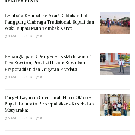
Related
Posts
sasaran dan berkualitas.
Lembata Kembali ke Akar! Dulitukan Jadi
Panggung Olahraga Tradisional. Bupati dan
Wakil Bupati Main Tembak Karet
8 AGUSTUS 2026
0
Penangkapan 3 Pengecer BBM di Lembata
Picu Sorotan, Praktisi Hukum Sarankan
Praperadilan dan Gugatan Perdata
8 AGUSTUS 2026
0
Program revitalisasi APBN di sektor pendidikan
merupakan bagian integral dari upaya nasional untuk
Target Layanan Cuci Darah Hadir Oktober,
Bupati Lembata Percepat Akses Kesehatan
meningkatkan infrastruktur pendidikan.
Masyarakat
Dengan total anggaran pendidikan sebesar Rp724,3
6 AGUSTUS 2026
0
triliun atau 20% dari APBN 2025, yang juga mencakup
KIP dan BOS, peran kepala daerah dalam monitoring