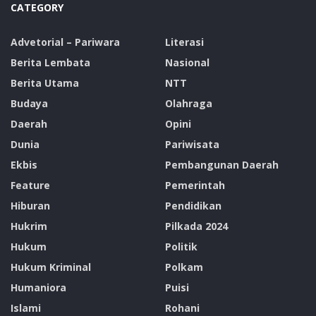
permasalahan vital ini.
CATEGORY
Dari hasil temuan di lapangan, Wabup Nasir menyoroti
Advetorial – Pariwara
Literasi
lemahnya pengawasan internal dari pengawas proyek.
Berita Lembata
Nasional
Ia menggarisbawahi bahwa sebenarnya pembangunan
Berita Utama
NTT
fisik gedung sekolah dan sarana lainnya tidak
Budaya
Olahraga
seharusnya ada temuan, karena pihak sekolah yang
Daerah
Opini
langsung sebagai Panitia Pembangunan Satuan
Dunia
Pariwisata
Pendidikan (P2SP).
Ekbis
Pembangunan Daerah
Hal ini mestinya akan lebih baik dalam menjaga mutu
Feature
Pemerintah
pekerjaan tapi kenyataannya, masih ditemukan
Hiburan
Pendidikan
beberapa item pekerjaan yang tidak sesuai dengan
Hukrim
Pilkada 2024
RAP, sehingga harus diperbaiki.
Hukum
Politik
Hukum Kriminal
Polkam
Ia kemudian juga mengajak masyarakat turut berperan
Humaniora
Puisi
sebagai pengawas untuk kepentingan bersama.
Islami
Rohani