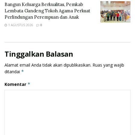
Ekonomi Kreatif mengundang semua elemen
Bangun Keluarga Berkualitas, Pemkab
masyarakat dan Dinas yang ada di kabupaten Lembata
Lembata Gandeng Tokoh Agama Perkuat
serta Kabupaten tetangga seperti Alor dan Flores
Perlindungan Perempuan dan Anak
Timur dan juga akan mengundang Gubernur NTT
1 AGUSTUS 2026
0
serta Mentri Pariwisata.
Tinggalkan Balasan
Alamat email Anda tidak akan dipublikasikan.
Ruas yang wajib
ditandai
*
Komentar
*