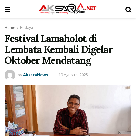
Home
Budaya
Festival Lamaholot di
Lembata Kembali Digelar
Oktober Mendatang
by
AksaraNews
19 Agustus 2025