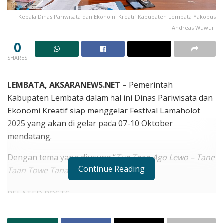
Kepala Dinas Pariwisata dan Ekonomi Kreatif Kabupaten Lembata Yakobus
Andreas Wuwur.
0
SHARES
LEMBATA, AKSARANEWS.NET –
Pemerintah
Kabupaten Lembata dalam hal ini Dinas Pariwisata dan
Ekonomi Kreatif siap menggelar Festival Lamaholot
2025 yang akan di gelar pada 07-10 Oktober
mendatang.
Dengan tema yang diusung “
Tue Taan Ago Lewo – Tane
Continue Reading
Taan Towe Tana
(Menenun Kehidupan).
RELATED POSTS
Target Layanan Cuci Darah Hadir Oktober, Bupati