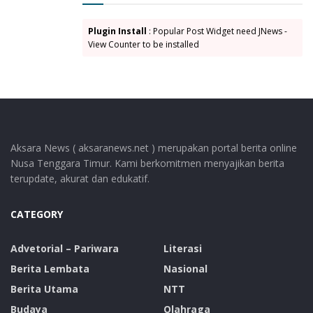
kawasan dan NTT umumnya.
Plugin Install
: Popular Post Widget need JNews -
“Dapat juga meningkatkan peran serta pelaku industri
View Counter to be installed
pariwisata dan masyarakat adat di destinasi termasuk
di desa wisata dan desa sasaran MBKP 2024 dalam
pengembangan sektor pariwisata yang berkelanjutan,”
Lanjut Wuwur.
Tags:
Aksara News ( aksaranews.net ) merupakan portal berita online
Nusa Tenggara Timur. Kami berkomitmen menyajikan berita
Dinas Pariwisata dan Ekonomi Kreatif Kabupaten Lembata
terupdate, akurat dan edukatif.
Festival Lamaholot
Karisma Event Nusantara (KEN)
Lembata
CATEGORY
Advetorial – Pariwara
Literasi
Berita Lembata
Nasional
Berita Utama
NTT
Budaya
Olahraga