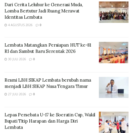
keberlanjutannya,” kata Yohanes.
Dari Cerita Leluhur ke Generasi Muda,
Lomba Bertutur Jadi Ruang Merawat
Identitas Lembata
4 AGUSTUS 2026
0
Lembata Matangkan Persiapan HUT ke-81
RI dan Sambut Baru Serentak 2026
30 JULI 2026
0
Resmi LBH SIKAP Lembata berubah nama
menjadi LBH SIKAP Nusa Tengara Timur
Di tahun ajaran baru ini, kata Yohanes, bantuan
27 JULI 2026
0
penunjang kegiatan belajar mengajar (KBM), menjadi
pemantik semangat bagi siswa dan siswi SDN 2 Padak
Guar sekaligus memudahkan guru dalam proses
Lepas Persebata U-17 ke Soeratin Cup, Wakil
pembelajaran.
Bupati Titip Harapan dan Harga Diri
Lembata
“Ini suatu kehormatan bagi kami, bagi sekolah kami,