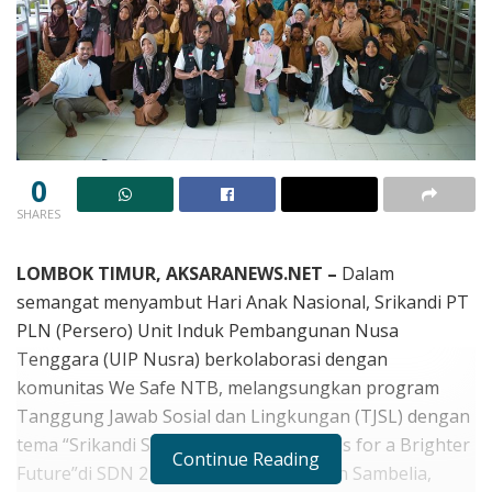
0
SHARES
LOMBOK TIMUR, AKSARANEWS.NET –
Dalam
semangat menyambut Hari Anak Nasional, Srikandi PT
PLN (Persero) Unit Induk Pembangunan Nusa
Tenggara (UIP Nusra) berkolaborasi dengan
komunitas We Safe NTB, melangsungkan program
Tanggung Jawab Sosial dan Lingkungan (TJSL) dengan
tema “Srikandi Sahabat Anak Happy Kids for a Brighter
Continue Reading
Future”di SDN 2 Padak Guar, Kecamatan Sambelia,