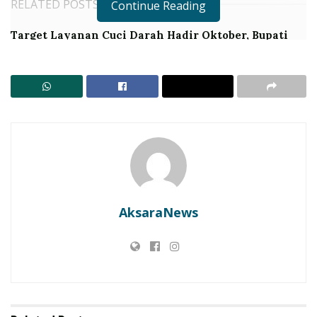
RELATED POSTS
Continue Reading
Target Layanan Cuci Darah Hadir Oktober, Bupati
Lembata Percepat Akses Kesehatan Masyarakat
LBH SIKAP: Kajian Matang Wajib! Jangan Jadikan
Konsumen Lembata Tumbal Ritel Modern
AksaraNews
Air meluap di deker Crowerian desa Duanur, Adonara Barat, akibat hujan