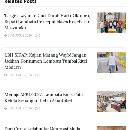
Related
Posts
semalaman sekitar pukul 1 dini hari
Target Layanan Cuci Darah Hadir Oktober,
Bupati Lembata Percepat Akses Kesehatan
Masyarakat
6 AGUSTUS 2026
0
LBH SIKAP: Kajian Matang Wajib! Jangan
Jadikan Konsumen Lembata Tumbal Ritel
Modern
6 AGUSTUS 2026
0
Menuju APBD 2027: Lembata Bidik Tata
Kelola Keuangan Lebih Akuntabel
5 AGUSTUS 2026
0
Dari Cerita Leluhur ke Generasi Muda,