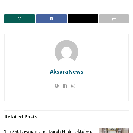
proses demokrasi yang berjalan dengan lancar dan
aman.
RELATED POSTS
Target Layanan Cuci Darah Hadir Oktober, Bupati
Lembata Percepat Akses Kesehatan Masyarakat
LBH SIKAP: Kajian Matang Wajib! Jangan Jadikan
Konsumen Lembata Tumbal Ritel Modern
AksaraNews
“Kami mengucapkan terima kasih kepada seluruh
masyarakat Lembata yang telah memilih dan
berpartisipasi dalam Pilkada ini. Semoga hasil Pilkada
ini membawa kebaikan untuk Kabupaten Lembata,”
Ucap Kanis
Related
Posts
Target Layanan Cuci Darah Hadir Oktober,