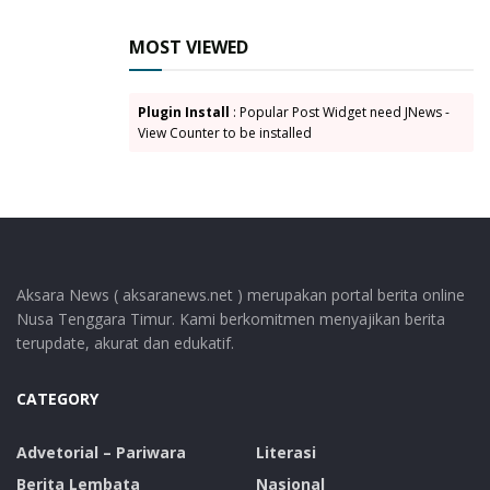
Tags:
Bupati Lembata
Muhamad Nasir Laode
MOST VIEWED
Paket Tunas
Petrus Kanisius Tuaq
wakil Bupati Lembata
Plugin Install
: Popular Post Widget need JNews -
View Counter to be installed
Aksara News ( aksaranews.net ) merupakan portal berita online
Nusa Tenggara Timur. Kami berkomitmen menyajikan berita
terupdate, akurat dan edukatif.
CATEGORY
Advetorial – Pariwara
Literasi
Berita Lembata
Nasional