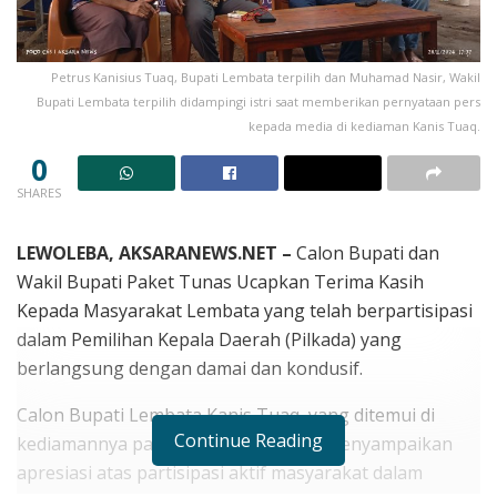
Petrus Kanisius Tuaq, Bupati Lembata terpilih dan Muhamad Nasir, Wakil
Bupati Lembata terpilih didampingi istri saat memberikan pernyataan pers
kepada media di kediaman Kanis Tuaq.
0
SHARES
LEWOLEBA, AKSARANEWS.NET –
Calon Bupati dan
Wakil Bupati Paket Tunas Ucapkan Terima Kasih
Kepada Masyarakat Lembata yang telah berpartisipasi
dalam Pemilihan Kepala Daerah (Pilkada) yang
berlangsung dengan damai dan kondusif.
Calon Bupati Lembata Kanis Tuaq, yang ditemui di
Continue Reading
kediamannya pada Kamis (28/11/24), menyampaikan
apresiasi atas partisipasi aktif masyarakat dalam