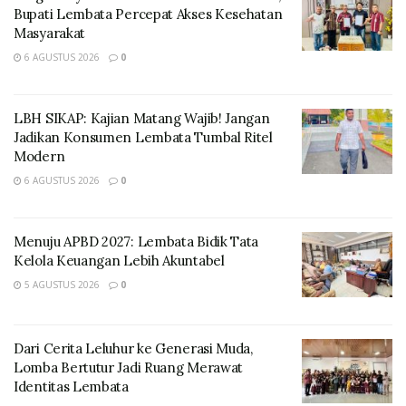
Bupati Lembata Percepat Akses Kesehatan
Masyarakat
6 AGUSTUS 2026
0
LBH SIKAP: Kajian Matang Wajib! Jangan
Jadikan Konsumen Lembata Tumbal Ritel
Modern
Ia juga mengajak para calon bupati dan wakil bupati
6 AGUSTUS 2026
0
lainnya untuk bersama-sama bergandengan tangan
dalam semangat taan tou (bersatu) untuk membangun
Menuju APBD 2027: Lembata Bidik Tata
Kabupaten Lembata yang lebih baik.
Kelola Keuangan Lebih Akuntabel
5 AGUSTUS 2026
0
“Kepada teman-teman calon bupati dan wakil bupati
lainnya, mari kita bersama-sama bergandengan tangan
dalam semangat taan tou untuk membangun Lembata
Dari Cerita Leluhur ke Generasi Muda,
yang kita cintai ini,” ajak Kanis
Lomba Bertutur Jadi Ruang Merawat
Identitas Lembata
Lebih lanjut, Kanis mengungkapkan bahwa dirinya