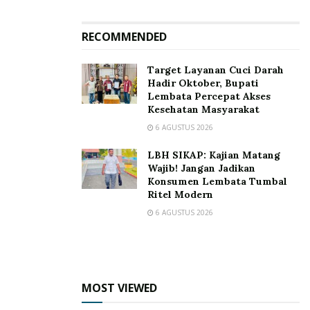
“To Fulfill, To Respect And To Protect Is Our
Responsibility”
(AA_HBL
)
RECOMMENDED
Tags:
Alwan Arakian
Bawaslu Lembata
Target Layanan Cuci Darah
Hadir Oktober, Bupati
Difabel Lembata
Humas Bawaslu Lembata
sosialisasi
Lembata Percepat Akses
Kesehatan Masyarakat
6 AGUSTUS 2026
LBH SIKAP: Kajian Matang
Wajib! Jangan Jadikan
Konsumen Lembata Tumbal
Ritel Modern
6 AGUSTUS 2026
MOST VIEWED