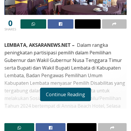
0
SHARES
LEMBATA, AKSARANEWS.NET –
Dalam rangka
peningkatan partisipasi pemilih dalam Pemilihan
Gubernur dan Wakil Gubernur Nusa Tenggara Timur
serta Bupati dan Wakil Bupati Lembata di Kabupaten
Lembata, Badan Pengawas Pemilihan Umum
Kabupaten Lembata menyasar Pemilih Disabilitas yang
tergabung dalam Forum Difabel Lembata untuk
Continue Reading
melakukan Sosialisasi Pengawasan Pemilu/Pemilihan
Tahun 2024 bertempat di Annisa Beach Hotel, Selasa
(17/09).
Sosialisasi yang dibuka oleh Plh. Ketua Bawaslu