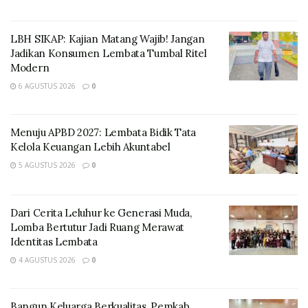
Penyelenggara dan stakeholder terkait terus berupaya
melindungi hak-haknya.
LBH SIKAP: Kajian Matang Wajib! Jangan
Jadikan Konsumen Lembata Tumbal Ritel
Modern
6 AGUSTUS 2026
0
Menuju APBD 2027: Lembata Bidik Tata
Kelola Keuangan Lebih Akuntabel
5 AGUSTUS 2026
0
Dari Cerita Leluhur ke Generasi Muda,
Lomba Bertutur Jadi Ruang Merawat
Identitas Lembata
4 AGUSTUS 2026
0
Bangun Keluarga Berkualitas, Pemkab