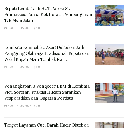
Bupati Lembata di HUT Paroki St.
Fransiskus: Tanpa Kolaborasi, Pembangunan
Tak Akan Jalan
9 AGUSTUS 2026
0
Muhammad Rifai menyampaikan betapa pentingnya
Lembata Kembali ke Akar! Dulitukan Jadi
pengawasan partisipatif terhadap keseluruhan
Panggung Olahraga Tradisional. Bupati dan
Wakil Bupati Main Tembak Karet
tahapan Pemilu/Pemilihan yang dilakukan oleh
8 AGUSTUS 2026
0
masyarakat.
Penangkapan 3 Pengecer BBM di Lembata
Picu Sorotan, Praktisi Hukum Sarankan
Praperadilan dan Gugatan Perdata
8 AGUSTUS 2026
0
Target Layanan Cuci Darah Hadir Oktober,