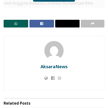
oleh Anggota Bawaslu Lembata Muhammad Rifai
(Kordiv HP2M) yang dihadiri Kepala Desa beserta
Aparat Desa, Ketua dan Anggota Panwaslu Omesuri,
PPS Desa Meluwiting 1, Pengawas Desa Meluwiting 1,
Tokoh Agama, Masyarakat dan stakeholder lainnya.
RELATED POSTS
Bupati Lembata di HUT Paroki St. Fransiskus: Tanpa
Kolaborasi, Pembangunan Tak Akan Jalan
Lembata Kembali ke Akar! Dulitukan Jadi Panggung
AksaraNews
Olahraga Tradisional. Bupati dan Wakil Bupati Main
Tembak Karet
Related
Posts