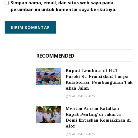
Simpan nama, email, dan situs web saya pada
Untuk diketahui, kegiatan sosialisasi yang dilanjutkan
peramban ini untuk komentar saya berikutnya.
dengan diskusi berjalan alot. Peserta lain menyambut
semangat inisiasi pembentukan forum warga ini.
Tentunya melalui kearifan-kearifan lokal forum yang
segera dibentuk ini akan menjadi media komunikasi
pengawasan dan terwujudnya edukasi pendidikan
RECOMMENDED
politik.
(AA/HBL)
Bupati Lembata di HUT
Tags:
Alwan Arakian
Bawaslu Lembata
Paroki St. Fransiskus: Tanpa
Muhammad Rifai
sosialisasi
Kolaborasi, Pembangunan Tak
Akan Jalan
9 AGUSTUS 2026
Mentan Amran Batalkan
Rapat Penting di Jakarta
Demi Entaskan Kemiskinan di
Alor
9 AGUSTUS 2026