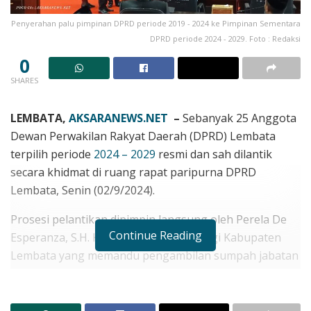
Penyerahan palu pimpinan DPRD periode 2019 - 2024 ke Pimpinan Sementara
DPRD periode 2024 - 2029. Foto : Redaksi
0
SHARES
LEMBATA,
AKSARANEWS.NET
–
Sebanyak 25 Anggota
Dewan Perwakilan Rakyat Daerah (DPRD) Lembata
terpilih periode
2024 – 2029
resmi dan sah dilantik
secara khidmat di ruang rapat paripurna DPRD
Lembata, Senin (02/9/2024).
Prosesi pelantikan dipimpin langsung oleh Perela De
Continue Reading
Esperanza, S.H. Ketua Pengadilan Tinggi Kabupaten
Lembata yang memandu pengambilan sumpah jabatan
anggota legislatif terpilih.
RELATED POSTS