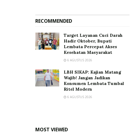
hal-hal kecil dengan cinta yang besar jika anda tidak
dapat melakukannya dengan cinta yang besar
lakukanlah dengan sedikit cinta.” Tuntas DPRD
RECOMMENDED
termuda ini.
Target Layanan Cuci Darah
Tags:
Lembata
Hadir Oktober, Bupati
Pelantikan DPRD Lembata Periode 2024 - 2029
Lembata Percepat Akses
Kesehatan Masyarakat
6 AGUSTUS 2026
LBH SIKAP: Kajian Matang
Wajib! Jangan Jadikan
Konsumen Lembata Tumbal
Ritel Modern
6 AGUSTUS 2026
MOST VIEWED