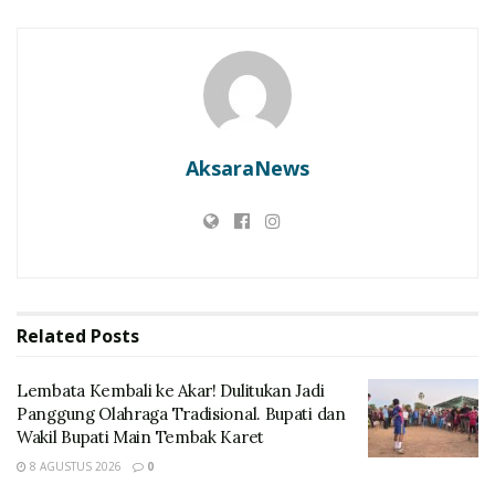
Olahraga Tradisional. Bupati dan Wakil Bupati Main
Tembak Karet
Penangkapan 3 Pengecer BBM di Lembata Picu
Sorotan, Praktisi Hukum Sarankan Praperadilan
dan Gugatan Perdata
AksaraNews
“Saya tolak berangkat stuba ke Kamojang meskipun
tiket pergi pulang sudah disediakan,” Ucap Petrus Bala
Related
Posts
Lembata Kembali ke Akar! Dulitukan Jadi
Panggung Olahraga Tradisional. Bupati dan
Wakil Bupati Main Tembak Karet
8 AGUSTUS 2026
0