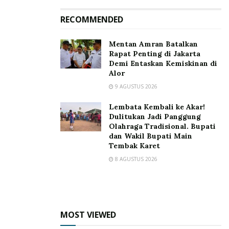
namun, dua anggota DPRD yakni Fransiskus Gewura
dan Petrus Bala Wukak menolak untuk pergi dan dari
RECOMMENDED
nama-nama tersebut unsur masyarakat hanya ada 3
Mentan Amran Batalkan
pemilik lahan, dan 3 orang masyarakat.
Rapat Penting di Jakarta
Demi Entaskan Kemiskinan di
Tags:
Geotermal
Panas Bumi
Petrus Bala Wukak
Alor
9 AGUSTUS 2026
Lembata Kembali ke Akar!
Dulitukan Jadi Panggung
Olahraga Tradisional. Bupati
dan Wakil Bupati Main
Tembak Karet
8 AGUSTUS 2026
MOST VIEWED