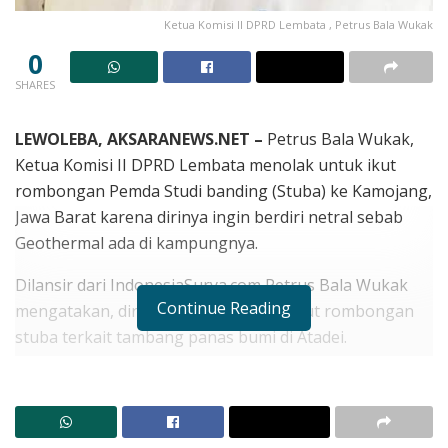
Ketua Komisi II DPRD Lembata , Petrus Bala Wukak
0
SHARES
LEWOLEBA, AKSARANEWS.NET –
Petrus Bala Wukak,
Ketua Komisi II DPRD Lembata menolak untuk ikut
rombongan Pemda Studi banding (Stuba) ke Kamojang,
Jawa Barat karena dirinya ingin berdiri netral sebab
Geothermal ada di kampungnya.
Dilansir dari IndonesiaSurya.com Petrus Bala Wukak
Continue Reading
mengatakan, dirinya menolak untuk ikut rombongan
stuba terkait tambang panas bumi di Atadei.
RELATED POSTS
Lembata Kembali ke Akar! Dulitukan Jadi Panggung