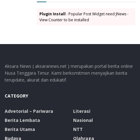
dengan pelaksanaan kegiatan ini formasi kita bisa
terserap secara optimal, dan semua formasi bisa diisi.”
Plugin Install
: Popular Post Widget need JNews -
Tuntas Said Kopong
View Counter to be installed
Tags:
BKPSDM Lembata
Kanreg X BKN Denpasar
Said Kopong
Simulasi Tes CPNS berbasis CAT
Yudhantoro Bayu Wiratmoko
Aksara News ( aksaranews.net ) merupakan portal berita online
Nusa Tenggara Timur. Kami berkomitmen menyajikan berita
terupdate, akurat dan edukatif.
CATEGORY
Advetorial – Pariwara
Literasi
Berita Lembata
Nasional
Berita Utama
NTT
Budaya
Olahraga