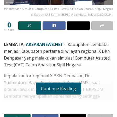
Pelaksanaan Simulasi Computer Asisted Test (CAT) Calon Aparatur Sipil Negara
di Stasiun CAT Kantor BKPSDM Lembata. Selasa (02/072024).
0
SHARES
LEMBATA,
AKSARANEWS.NET
–
Kabupaten Lembata
menjadi Kabupaten pertama di wilayah regional X BKN
Denpasar yang melakukan simulasi Computer Asisted
Test (CAT) Calon Aparatur Sipil Negara.
Kepala kantor regional X BKN Denpasar, Dr.
Yudhantoro Bayu Wiratmoko,
S.Kom
., MMSi, saat
Continue Reading
ditemui awak media di depan stasion CAT BKPSDM
Lembata menyampaikan apresiasi yang setinggi-
tingginya kepada BKPSDM Lembata karena telah
melakukan sosialisasi CAT. Selasa (02/07/2024.