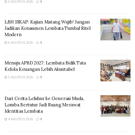
6 AGUSTUS 2026
0
LBH SIKAP: Kajian Matang Wajib! Jangan
Jadikan Konsumen Lembata Tumbal Ritel
Modern
6 AGUSTUS 2026
0
“Hari ini BKPSDM Lembata sudah melakukan sosialiasi
Menuju APBD 2027: Lembata Bidik Tata
terkait persiapan seleksi ASN, baik itu Sekolah
Kelola Keuangan Lebih Akuntabel
Kedinasan dan CPNS tahun 2024,” Lanjutnya
5 AGUSTUS 2026
0
Dari Cerita Leluhur ke Generasi Muda,
Lomba Bertutur Jadi Ruang Merawat
Identitas Lembata
4 AGUSTUS 2026
0