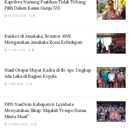
Kapolres Nanang Pastikan Tidak Tebang
Pilih Dalam Kasus Ganja 535
16 JUNI 2026
0
Mengawali safari politiknya, di kota Lewoleba, Selasa
(16/4/2023), PDR terlebih dahulu meminta restu di
pusat ritus statement 7 Maret 1954 di desa Hadakewa.
Kunker di Amakaka, Senator AWK
Mengatakan Amakaka Zona Kehidupan
Menurutnya, Lembata perlu mengambil spirit dan
11 MEI 2026
0
energi persatuan Lembata dimulai dari ritus bersejarah
simbol persatuan seluruh rakyat Lembata ini.
Hasil Otopsi Mayat Kades di Ile Ape Ungkap
Ada Luka di Bagian Kepala
1 MEI 2026
0
DPD NasDem Kabupaten Lembata
Menyatakan Sikap ‘Majalah Tempo Harus
Minta Maaf”
15 APRIL 2026
0
Setelah itu, PDR bersama tim menyerahkan surat