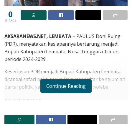
0
SHARES
AKSARANEWS.NET, LEMBATA –
PAULUS Doni Ruing
(PDR), menyatakan kesiapannya bertarung menjadi
Bupati Kabupaten Lembata, Nusa Tenggara Timur,
periode 2024-2029.
Keseriusan PDR menjadi Bupati Kabupaten Lembata,
ditandai safari politik sekaligus mendaftar ke sejumlah
Continue Reading
partai politik, yang berkantor di kota Lewoleba.
RELATED POSTS
BREAKING NEWS! Satu Tewas Dua Rujuk Dampak
Bentrok Antarwarga di Adonara
Kapolres Nanang Pastikan Tidak Tebang Pilih