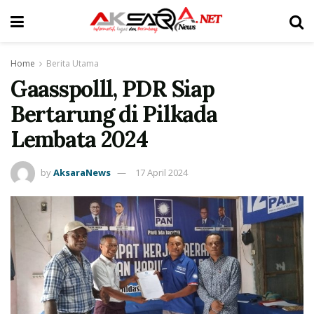
Home
Berita Utama
Gaasspolll, PDR Siap
Bertarung di Pilkada
Lembata 2024
by
AksaraNews
17 April 2024