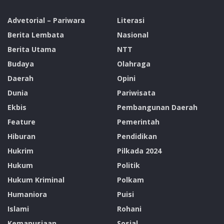
Paskalis Ola mengatakan Hulunya bagus tetapi hilirnya
tidak ketemu, Ternyata hari ini PT. BATARA dan
Advetorial – Pariwara
Literasi
Yayasan Anton Enga Tifaona sudah memberi jaminan
Berita Lembata
Nasional
bahwa kita menanam malapari tetapi untuk jangka
Berita Utama
NTT
pendek kita bisa panen porang.
Budaya
Olahraga
“Untuk itu kepada Tim pak Alex saya meminta untuk
Daerah
Opini
dapat melengkapi dokumen yang menjadi data
Dunia
Pariwisata
pendukung dalam Proram MAMA PAPA ini.” Pungkas
Ekbis
Pembangunan Daerah
Paskalis Ola
Feature
Pemerintah
Tags:
Alexander Bala Tifaona
Kabupaten Lembata
Hiburan
Pendidikan
Malapari
MAMA PAPA
PT. Batara
Hukrim
Pilkada 2024
Hukum
Politik
Hukum Kriminal
Polkam
Humaniora
Puisi
Islami
Rohani
Kemanusiaan
Sosial