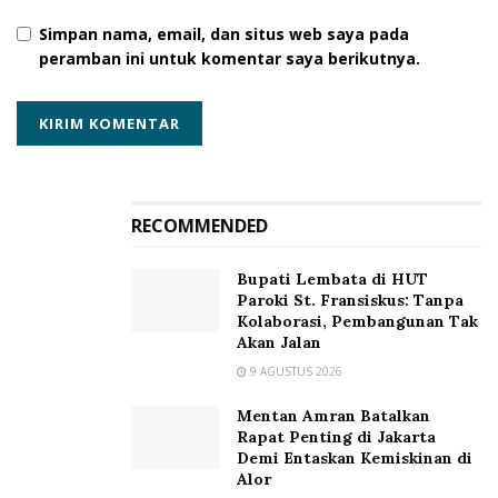
perubahan iklim, ya tentunya menanam malapari.
Simpan nama, email, dan situs web saya pada
Kenapa malapari, karena malapari salah satu tanaman
peramban ini untuk komentar saya berikutnya.
bio energi yang hasil riset mengatakan potensinya
cukup bagus,” terang Alex.
Sementara untuk di Kabupaten Lembata , kata Alex,
tanaman malapari ini sudah ditemukan hampir di
seluruh pesisir pantai. Tuturnya.
RECOMMENDED
Pada kesempatan yang sama, Konsultan aspek sosial,
Bupati Lembata di HUT
ekonomi dan lingkungan Dr. Maria Ratnaningsih dari
Paroki St. Fransiskus: Tanpa
DAEMETER mengatakan Program Menanam Malapari
Kolaborasi, Pembangunan Tak
Panen Porang ( Mama Papa ) ini memiliki projects yang
Akan Jalan
menyebar di Indonesia seperti Papua hingga Sumatera
9 AGUSTUS 2026
dapat dimanfaat.
Mentan Amran Batalkan
Rapat Penting di Jakarta
“Program ini diharapkan dapat dimanfaatkan
Demi Entaskan Kemiskinan di
masyarakat Lembata untuk
Alor