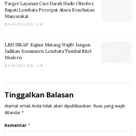
Target Layanan Cuci Darah Hadir Oktober,
Bupati Lembata Percepat Akses Kesehatan
Masyarakat
6 AGUSTUS 2026
0
LBH SIKAP: Kajian Matang Wajib! Jangan
Alexander Bala Tifaona CEO PT. Lembata Hira
Jadikan Konsumen Lembata Tumbal Ritel
Modern
Sejahtera , mengatakan Program menanam Malapari
6 AGUSTUS 2026
0
Panen Porang lahir dari dua isu penting yang muncul
saat ini baik di skala internasional ( Dunia) maupun
skala nasional( Indonesia).
Tinggalkan Balasan
“Perubahan iklim, dimana secara global saat ini lagi
pusing bagaimana cara untuk menyelamatkan dunia
Alamat email Anda tidak akan dipublikasikan.
Ruas yang wajib
dengan adanya perubahan iklim yang terjadi, sehingga
ditandai
*
hal ini pihaknya percaya bahwa salah satu cara
Komentar
*
menyelamatkan bumi yaitu menanam,” ucap Alex