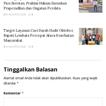
Picu Sorotan, Praktisi Hukum Sarankan
Praperadilan dan Gugatan Perdata
8 AGUSTUS 2026
0
Target Layanan Cuci Darah Hadir Oktober,
Bupati Lembata Percepat Akses Kesehatan
Masyarakat
6 AGUSTUS 2026
0
Tinggalkan Balasan
Alamat email Anda tidak akan dipublikasikan.
Ruas yang wajib
Beliau menyampaikan kesehatan merupakan suatu hal
ditandai
*
yang sangat vital untuk setiap manusia, apalagi
Komentar
*
manusia-manusia yang sedang menjalankan
pembinaan di Lapas atau Rutan yang notabene sangat