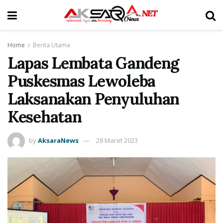
Home
Berita Utama
Lapas Lembata Gandeng
Puskesmas Lewoleba
Laksanakan Penyuluhan
Kesehatan
by
AksaraNews
28 Maret 2023