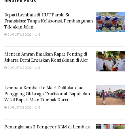
Related
Posts
WBP di Lapas Lembata, baik fisik, mental, spiritual,
maupun sosial.
Bupati Lembata di HUT Paroki St.
Fransiskus: Tanpa Kolaborasi, Pembangunan
Tak Akan Jalan
9 AGUSTUS 2026
0
Mentan Amran Batalkan Rapat Penting di
Jakarta Demi Entaskan Kemiskinan di Alor
9 AGUSTUS 2026
0
Lembata Kembali ke Akar! Dulitukan Jadi
Panggung Olahraga Tradisional. Bupati dan
Kegiatan dilanjutkan dengan penyuluhan informasi
Wakil Bupati Main Tembak Karet
kesehatan dan Perilaku Hidup Bersih dan Sehat (PHBS)
8 AGUSTUS 2026
0
oleh petugas Puskesmas Lewoleba Maria Theresia
Tukan kepada warga binaan yang telah berkumpul di
Kapela Lapas Lembata.
Penangkapan 3 Pengecer BBM di Lembata