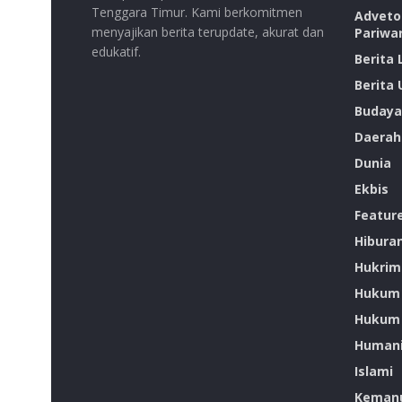
Tenggara Timur. Kami berkomitmen
Advetor
menyajikan berita terupdate, akurat dan
Pariwa
edukatif.
Berita
Berita
Budaya
Daerah
Dunia
Ekbis
Featur
Hibura
Hukrim
Hukum
Hukum 
Humani
Islami
Kemanu