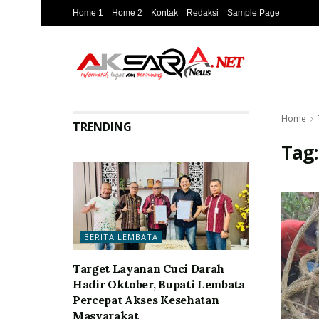
Home 1
Home 2
Kontak
Redaksi
Sample Page
Home
TRENDING
Tag
BERITA LEMBATA
Target Layanan Cuci Darah
Hadir Oktober, Bupati Lembata
Percepat Akses Kesehatan
Masyarakat