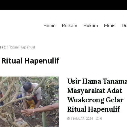
Home
Polkam
Hukrim
Ekbis
Du
Tag
Ritual Hapenulif
:
Ritual Hapenulif
Usir Hama Tanama
Masyarakat Adat
Wuakerong Gelar
Ritual Hapenulif
6 JANUARI 2024
0