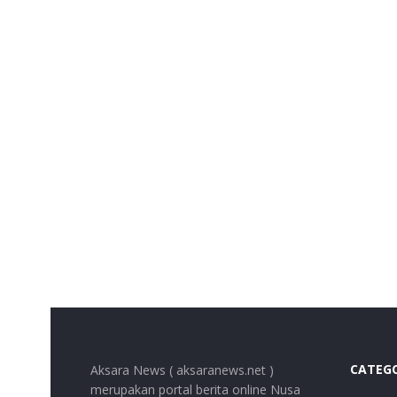
CATEG
Aksara News ( aksaranews.net )
merupakan portal berita online Nusa