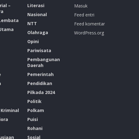
ial –
Literasi
Masuk
ra
Nasional
Feed entri
 Lembata
NTT
Feed komentar
 Utama
Olahraga
WordPress.org
Opini
Pariwisata
Pembangunan
Daerah
e
Pemerintah
n
Pendidikan
Pilkada 2024
Politik
Kriminal
Polkam
ora
Puisi
Rohani
siaan
Sosial