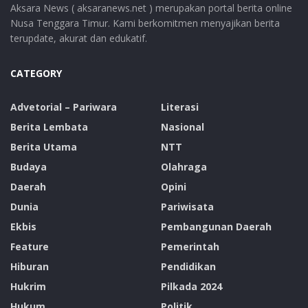
Aksara News ( aksaranews.net ) merupakan portal berita online
Nusa Tenggara Timur. Kami berkomitmen menyajikan berita
terupdate, akurat dan edukatif.
CATEGORY
Advetorial – Pariwara
Literasi
Berita Lembata
Nasional
Berita Utama
NTT
Budaya
Olahraga
Daerah
Opini
Dunia
Pariwisata
Ekbis
Pembangunan Daerah
Feature
Pemerintah
Hiburan
Pendidikan
Hukrim
Pilkada 2024
Hukum
Politik