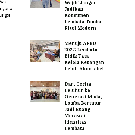
akil
Wajib! Jangan
riyono
Jadikan
gungsi
Konsumen
..
Lembata Tumbal
Ritel Modern
Menuju APBD
2027: Lembata
Bidik Tata
Kelola Keuangan
Lebih Akuntabel
Dari Cerita
Leluhur ke
Generasi Muda,
Lomba Bertutur
Jadi Ruang
Merawat
Identitas
Lembata