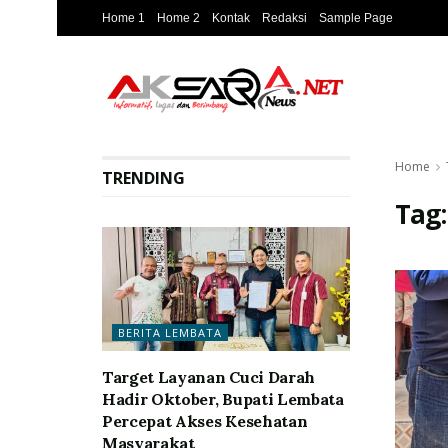
Home 1
Home 2
Kontak
Redaksi
Sample Page
Home
TRENDING
Tag
BERITA LEMBATA
Target Layanan Cuci Darah
Hadir Oktober, Bupati Lembata
Percepat Akses Kesehatan
Masyarakat