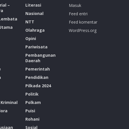
ial –
Literasi
Masuk
ra
Nasional
Feed entri
 Lembata
NTT
Feed komentar
 Utama
Olahraga
WordPress.org
Opini
Pariwisata
Pembangunan
Daerah
e
Pemerintah
n
Pendidikan
Pilkada 2024
Politik
Kriminal
Polkam
ora
Puisi
Rohani
siaan
Sosial