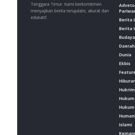
Tenggara Timur. Kami berkomitmen
Advetor
menyajikan berita terupdate, akurat dan
Pariwa
edukatif.
Berita
Berita
Budaya
Daerah
Dunia
Ekbis
Featur
Hibura
Hukrim
Hukum
Hukum 
Humani
Islami
Kemanu