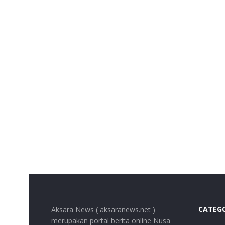
CATEG
Aksara News ( aksaranews.net )
merupakan portal berita online Nusa