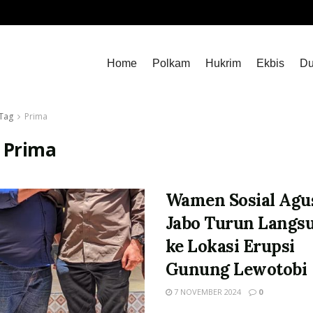
Home
Polkam
Hukrim
Ekbis
Du
Tag
Prima
:
Prima
Wamen Sosial Agu
Jabo Turun Langs
ke Lokasi Erupsi
Gunung Lewotobi
7 NOVEMBER 2024
0