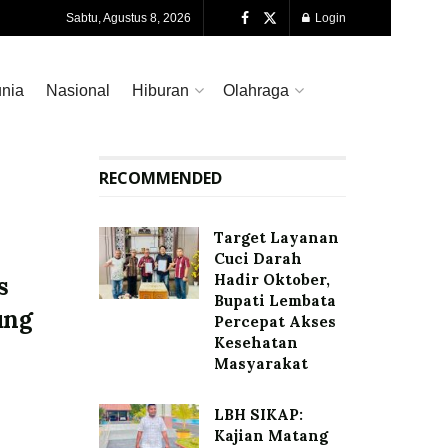
Sabtu, Agustus 8, 2026
Login
nia
Nasional
Hiburan
Olahraga
RECOMMENDED
Target Layanan
Cuci Darah
Hadir Oktober,
s
Bupati Lembata
ung
Percepat Akses
Kesehatan
Masyarakat
LBH SIKAP:
Kajian Matang