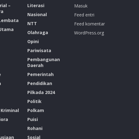
ial –
Literasi
Masuk
ra
Nasional
Feed entri
 Lembata
NTT
Feed komentar
 Utama
Olahraga
WordPress.org
Opini
Pariwisata
Pembangunan
Daerah
e
Pemerintah
n
Pendidikan
Pilkada 2024
Politik
Kriminal
Polkam
ora
Puisi
Rohani
siaan
Sosial