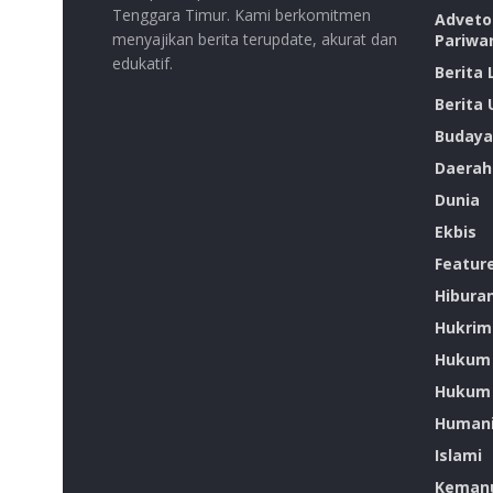
Tenggara Timur. Kami berkomitmen
Advetor
menyajikan berita terupdate, akurat dan
Pariwa
edukatif.
Berita
Berita
Budaya
Daerah
Dunia
Ekbis
Featur
Hibura
Hukrim
Hukum
Hukum 
Humani
Islami
Kemanu