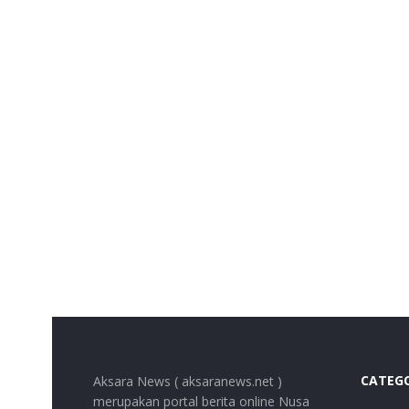
CATEG
Aksara News ( aksaranews.net )
merupakan portal berita online Nusa