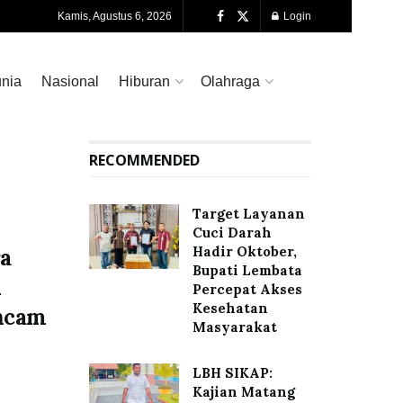
Kamis, Agustus 6, 2026
Login
nia
Nasional
Hiburan
Olahraga
RECOMMENDED
Target Layanan
Cuci Darah
Hadir Oktober,
ra
Bupati Lembata
n
Percepat Akses
Kesehatan
ncam
Masyarakat
LBH SIKAP:
Kajian Matang