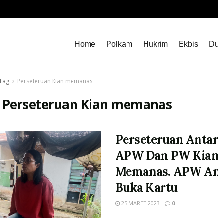
Home
Polkam
Hukrim
Ekbis
Du
Tag
Perseteruan Kian memanas
:
Perseteruan Kian memanas
Perseteruan Anta
APW Dan PW Kia
Memanas. APW A
Buka Kartu
25 MARET 2023
0