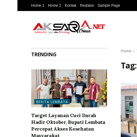
Home 1
Home 2
Kontak
Redaksi
Sample Page
Home
TRENDING
Tag
BERITA LEMBATA
Target Layanan Cuci Darah
Hadir Oktober, Bupati Lembata
Percepat Akses Kesehatan
Masyarakat