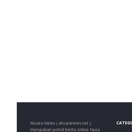
CATEG
Aksara News ( aksaranews.net )
merupakan portal berita online Nusa