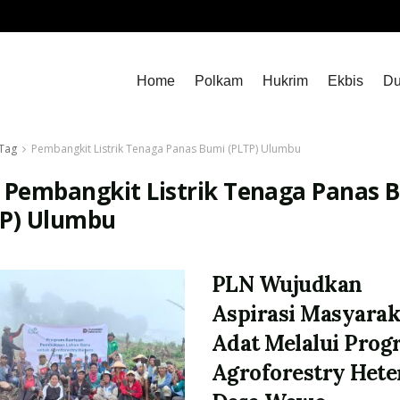
Home
Polkam
Hukrim
Ekbis
Du
Tag
Pembangkit Listrik Tenaga Panas Bumi (PLTP) Ulumbu
:
Pembangkit Listrik Tenaga Panas 
TP) Ulumbu
PLN Wujudkan
Aspirasi Masyarak
Adat Melalui Pro
Agroforestry Hete