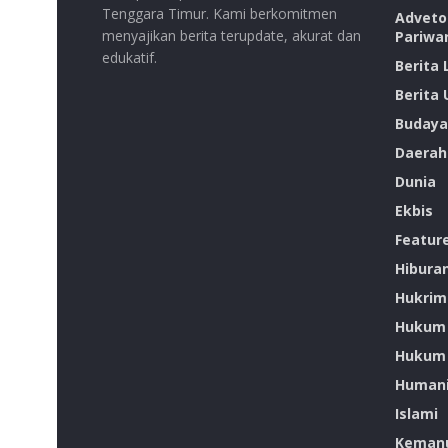
Tenggara Timur. Kami berkomitmen
Advetor
menyajikan berita terupdate, akurat dan
Pariwa
edukatif.
Berita
Berita
Budaya
Daerah
Dunia
Ekbis
Featur
Hibura
Hukrim
Hukum
Hukum 
Humani
Islami
Kemanu