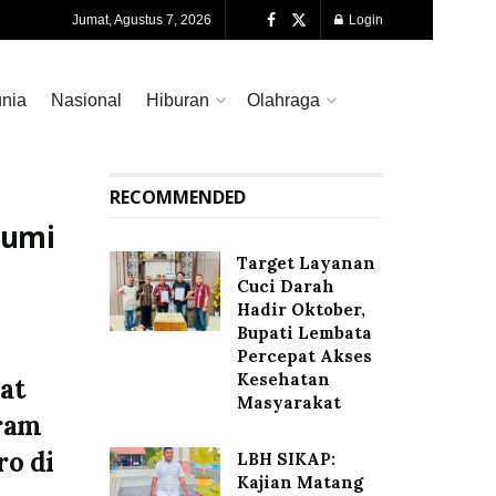
Jumat, Agustus 7, 2026
Login
nia
Nasional
Hiburan
Olahraga
RECOMMENDED
Bumi
Target Layanan
Cuci Darah
Hadir Oktober,
Bupati Lembata
Percepat Akses
Kesehatan
at
Masyarakat
gram
ro di
LBH SIKAP:
Kajian Matang