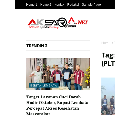
Home 1
Home 2
Kontak
Redaksi
Sample Page
Home
TRENDING
Tag
(PL
BERITA LEMBATA
Target Layanan Cuci Darah
Hadir Oktober, Bupati Lembata
Percepat Akses Kesehatan
Masyarakat