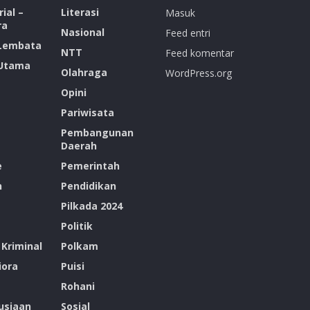
ial –
Literasi
Masuk
ra
Nasional
Feed entri
 Lembata
NTT
Feed komentar
 Utama
Olahraga
WordPress.org
Opini
Pariwisata
Pembangunan
Daerah
e
Pemerintah
n
Pendidikan
Pilkada 2024
Politik
Kriminal
Polkam
ora
Puisi
Rohani
siaan
Sosial