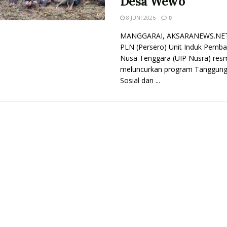
Desa Wewo
8 JUNI 2026
0
MANGGARAI, AKSARANEWS.NET
PLN (Persero) Unit Induk Pemb
Nusa Tenggara (UIP Nusra) res
meluncurkan program Tanggung
Sosial dan ...