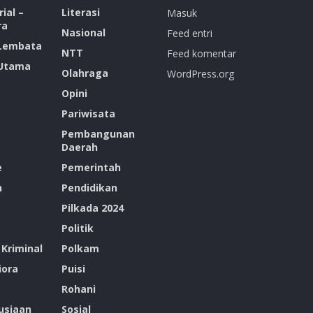
ial –
Literasi
Masuk
ra
Nasional
Feed entri
 Lembata
NTT
Feed komentar
 Utama
Olahraga
WordPress.org
Opini
Pariwisata
Pembangunan
Daerah
e
Pemerintah
n
Pendidikan
Pilkada 2024
Politik
Kriminal
Polkam
ora
Puisi
Rohani
siaan
Sosial