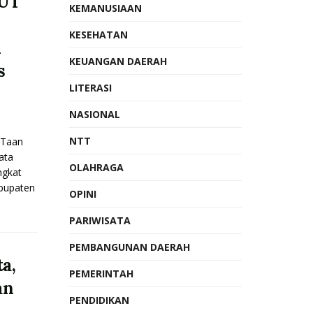
HUT
KEMANUSIAAN
KESEHATAN
n
KEUANGAN DAERAH
s
LITERASI
NASIONAL
NTT
Taan
ata
OLAHRAGA
ngkat
bupaten
OPINI
PARIWISATA
PEMBANGUNAN DAERAH
a,
PEMERINTAH
an
PENDIDIKAN