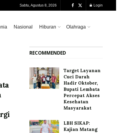
Sabtu, Agustus 8, 2026
Login
nia
Nasional
Hiburan
Olahraga
RECOMMENDED
Target Layanan
Cuci Darah
Hadir Oktober,
ata
Bupati Lembata
a
Percepat Akses
Kesehatan
Masyarakat
rgi
LBH SIKAP:
Kajian Matang