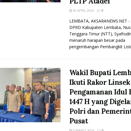
PLTP Atadei
30 APRIL 2026
0
LEMBATA, AKSARANEWS.NET - 
DPRD Kabupaten Lembata, Nus
Tenggara Timur (NTT), Syafrudin
menaruh harapan besar pada
pengembangan Pembangkit Listrik
Wakil Bupati Lemb
Ikuti Rakor Linsek
Pengamanan Idul F
1447 H yang Digela
Polri dan Pemerin
Pusat
5 MARET 2026
0