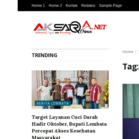
Home 1
Home 2
Kontak
Redaksi
Sample Page
Home
TRENDING
Tag
BERITA LEMBATA
Target Layanan Cuci Darah
Hadir Oktober, Bupati Lembata
Percepat Akses Kesehatan
Masyarakat