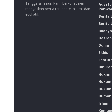
Tenggara Timur. Kami berkomitmen
Advetor
menyajikan berita terupdate, akurat dan
Pariwa
edukatif.
Berita
Berita
Budaya
Daerah
Dunia
Ekbis
Featur
Hibura
Hukrim
Hukum
Hukum 
Humani
Islami
Kemanu