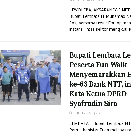
LEWOLEBA, AKSARANEWS.NET -
Bupati Lembata H. Muhamad Nas
Sos, bersama unsur Forkopimda
instansi lintas sektor mengikuti R
Bupati Lembata Le
Peserta Fun Walk
Menyemarakkan 
ke-63 Bank NTT, in
Kata Ketua DPRD
Syafrudin Sira
14 JULI 2025
0
LEMBATA – Bupati Lembata NT
Petrus Kanisius Tuaq melepas p