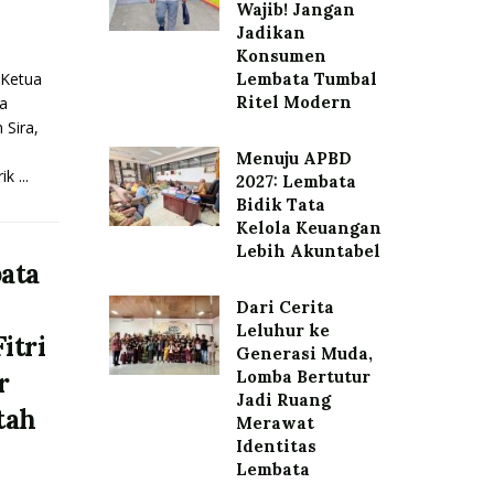
Wajib! Jangan
Jadikan
Konsumen
Ketua
Lembata Tumbal
Ritel Modern
a
 Sira,
Menuju APBD
 ...
2027: Lembata
Bidik Tata
Kelola Keuangan
Lebih Akuntabel
ata
Dari Cerita
Leluhur ke
itri
Generasi Muda,
r
Lomba Bertutur
Jadi Ruang
tah
Merawat
Identitas
Lembata