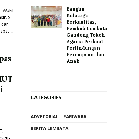
Bangun
 Wakil
Keluarga
ir, S.
Berkualitas,
 dan
Pemkab Lembata
apat ...
Gandeng Tokoh
Agama Perkuat
Perlindungan
Perempuan dan
pas
Anak
HUT
i
CATEGORIES
ADVETORIAL – PARIWARA
BERITA LEMBATA
T,
eserta