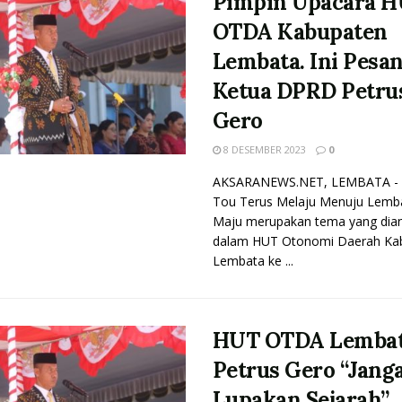
Pimpin Upacara 
OTDA Kabupaten
Lembata. Ini Pesa
Ketua DPRD Petru
Gero
8 DESEMBER 2023
0
AKSARANEWS.NET, LEMBATA - 
Tou Terus Melaju Menuju Lemb
Maju merupakan tema yang dia
dalam HUT Otonomi Daerah Ka
Lembata ke ...
HUT OTDA Lembat
Petrus Gero “Jang
Lupakan Sejarah”