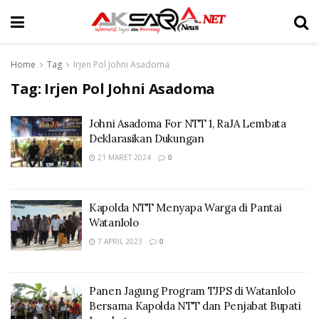
Home
Tag
Irjen Pol Johni Asadoma
Tag:
Irjen Pol Johni Asadoma
Johni Asadoma For NTT 1, RaJA Lembata
Deklarasikan Dukungan
21 MARET 2024
0
Kapolda NTT Menyapa Warga di Pantai
Watanlolo
7 APRIL 2023
0
Panen Jagung Program TJPS di Watanlolo
Bersama Kapolda NTT dan Penjabat Bupati