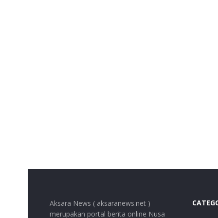
CATEG
Aksara News ( aksaranews.net )
merupakan portal berita online Nusa