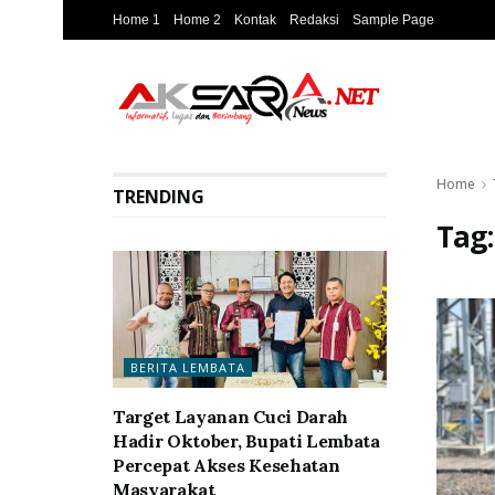
Home 1
Home 2
Kontak
Redaksi
Sample Page
Home
TRENDING
Tag
BERITA LEMBATA
Target Layanan Cuci Darah
Hadir Oktober, Bupati Lembata
Percepat Akses Kesehatan
Masyarakat