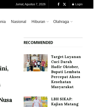
Jumat, Agustus 7, 2026
Login
nia
Nasional
Hiburan
Olahraga
RECOMMENDED
Target Layanan
Cuci Darah
Hadir Oktober,
ini,
Bupati Lembata
Percepat Akses
Kesehatan
n
Masyarakat
 Nusa
LBH SIKAP:
Kajian Matang