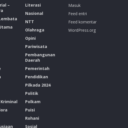
ial –
Literasi
Masuk
ra
Nasional
Feed entri
 Lembata
NTT
Feed komentar
 Utama
Olahraga
WordPress.org
Opini
Pariwisata
Pembangunan
Daerah
e
Pemerintah
n
Pendidikan
Pilkada 2024
Politik
Kriminal
Polkam
ora
Puisi
Rohani
siaan
Sosial