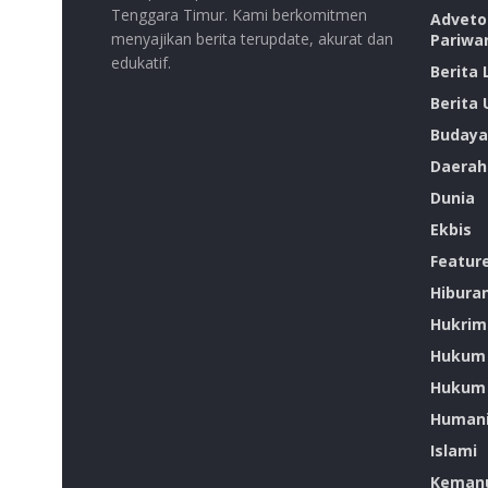
Tenggara Timur. Kami berkomitmen
Advetor
menyajikan berita terupdate, akurat dan
Pariwa
edukatif.
Berita
Berita
Budaya
Daerah
Dunia
Ekbis
Featur
Hibura
Hukrim
Hukum
Hukum 
Humani
Islami
Kemanu