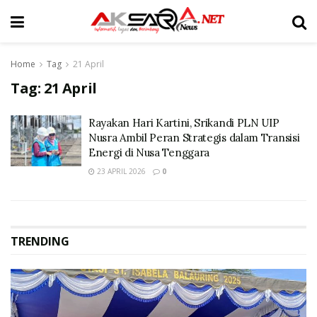
Home
Tag
21 April
Tag:
21 April
Rayakan Hari Kartini, Srikandi PLN UIP
Nusra Ambil Peran Strategis dalam Transisi
Energi di Nusa Tenggara
23 APRIL 2026
0
TRENDING