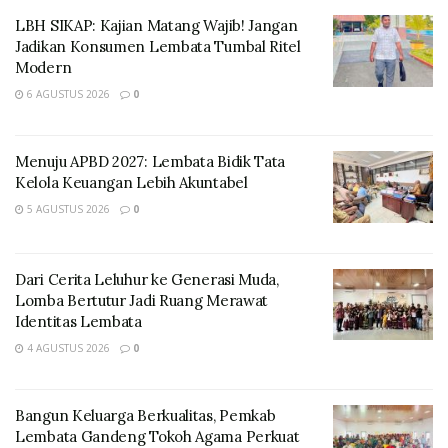
LBH SIKAP: Kajian Matang Wajib! Jangan
Jadikan Konsumen Lembata Tumbal Ritel
Modern
6 AGUSTUS 2026
0
Menuju APBD 2027: Lembata Bidik Tata
“Perolehan Nilai Indeks NSPK Manajemen ASN Tahun
Kelola Keuangan Lebih Akuntabel
2025 tersebut meningkat dari tahun sebelumnya (2024
5 AGUSTUS 2026
0
untuk Tahun Penilaian 2023) dengan Nilai Indeks 87,42,
Kategori A Predikat Unggul, atau naik sebesar 1,47,”
Ucap Said
Dari Cerita Leluhur ke Generasi Muda,
Lomba Bertutur Jadi Ruang Merawat
Ia menambahkan Penilaian tersebut disampaikan
Identitas Lembata
Pemerintah Pusat, dalam hal ini Kepala Badan
4 AGUSTUS 2026
0
Kepegawaian Negara (BKN) melalui Surat tanggal 18
Desember 2025, Nomor: 17229/T-AK.02.02/SD/F/2025.
Bangun Keluarga Berkualitas, Pemkab
Lembata Gandeng Tokoh Agama Perkuat
Menurut Said, Hasil penilaian tersebut menjadi