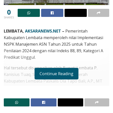
0
SHARES
LEMBATA,
AKSARANEWS.NET
–
Pemerintah
Kabupaten Lembata memperoleh nilai Implementasi
NSPK Manajemen ASN Tahun 2025 untuk Tahun
Penilaian 2024 dengan nilai Indeks 88, 89, Kategori A
Predikat Unggul.
Hal tersebut disampaikan oleh Bupati Lembata P.
Continue Reading
Kanisius Tuaq, SP melalui Sekretaris Daerah
Kabupaten Lembata Paskalis Ola Tapo Bali, A.P., MT
dan Kepala BKPSDM Kabupaten Lembata Said Kopong,
S. Sos., M. Si
RELATED POSTS