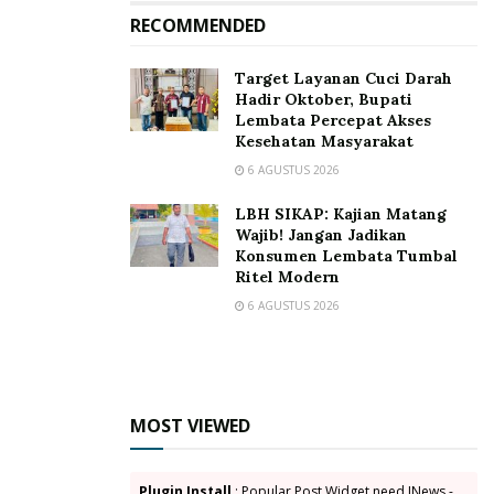
Paskalis Ola Tapo Bali
Petrus Kanisius Tuaq
RECOMMENDED
Said Kopong
Sekda Lembata
wakil Bupati Lembata
Target Layanan Cuci Darah
Hadir Oktober, Bupati
Lembata Percepat Akses
Kesehatan Masyarakat
6 AGUSTUS 2026
LBH SIKAP: Kajian Matang
Wajib! Jangan Jadikan
Konsumen Lembata Tumbal
Ritel Modern
6 AGUSTUS 2026
MOST VIEWED
Plugin Install
: Popular Post Widget need JNews -