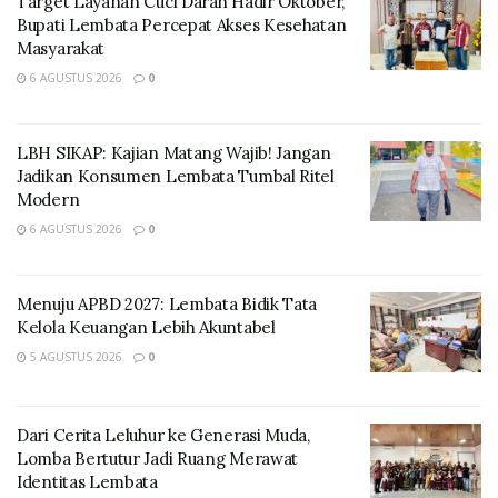
pendekatan Pengurangan Risiko Bencana (PRB)
Target Layanan Cuci Darah Hadir Oktober,
Bupati Lembata Percepat Akses Kesehatan
berbasis komunitas.
Masyarakat
6 AGUSTUS 2026
0
LBH SIKAP: Kajian Matang Wajib! Jangan
Jadikan Konsumen Lembata Tumbal Ritel
Modern
6 AGUSTUS 2026
0
Menuju APBD 2027: Lembata Bidik Tata
Kelola Keuangan Lebih Akuntabel
Program ini mencakup pelatihan PRB, pembentukan
5 AGUSTUS 2026
0
Kelompok Masyarakat Peduli Bencana (KMPB),
penyusunan rencana kontingensi, simulasi bencana,
serta pelatihan permakultur sebagai
Dari Cerita Leluhur ke Generasi Muda,
Lomba Bertutur Jadi Ruang Merawat
pendekatan terpadu untuk konservasi lingkungan dan
Identitas Lembata
produksi pangan berkelanjutan.