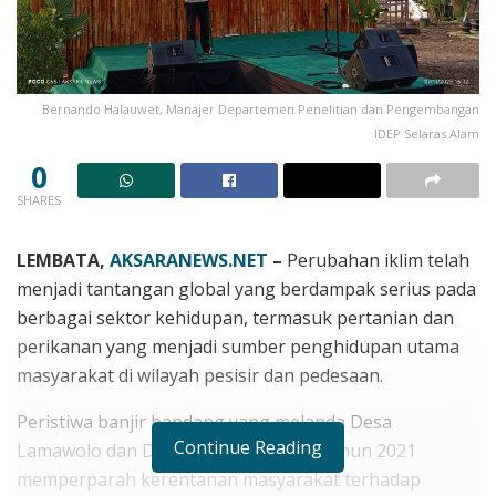
Bernando Halauwet, Manajer Departemen Penelitian dan Pengembangan
IDEP Selaras Alam
0
SHARES
LEMBATA,
AKSARANEWS.NET
–
Perubahan iklim telah
menjadi tantangan global yang berdampak serius pada
berbagai sektor kehidupan, termasuk pertanian dan
perikanan yang menjadi sumber penghidupan utama
masyarakat di wilayah pesisir dan pedesaan.
Peristiwa banjir bandang yang melanda Desa
Continue Reading
Lamawolo dan Desa Waimatan pada tahun 2021
memperparah kerentanan masyarakat terhadap