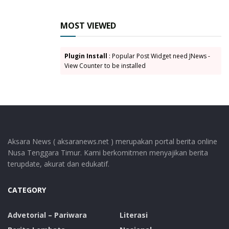
Tags:
Barakat
Festival Tanah Mean 2025
MOST VIEWED
IDEP Selaras Alam
Plugin Install
: Popular Post Widget need JNews -
View Counter to be installed
Aksara News ( aksaranews.net ) merupakan portal berita online
Nusa Tenggara Timur. Kami berkomitmen menyajikan berita
terupdate, akurat dan edukatif.
CATEGORY
Advetorial – Pariwara
Literasi