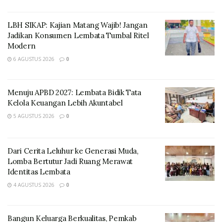
merupakan momen strategis untuk menyatukan visi,
memperkuat sinergi dan mengevaluasi langkah-
LBH SIKAP: Kajian Matang Wajib! Jangan
langkah kita dalam meningkatkan kualitas layanan
Jadikan Konsumen Lembata Tumbal Ritel
perpustakaan dan budaya literasi masyarakat
Modern
Lembata,” Ucap Ursula dalam sambutannya pada
6 AGUSTUS 2026
0
kegiatan Rapat Kerja Perpustakaan Kabupaten
Lembata. Rabu, (10/09/2025).
Menuju APBD 2027: Lembata Bidik Tata
Kelola Keuangan Lebih Akuntabel
Bunda Literasi Kabupaten Lembata ini juga
5 AGUSTUS 2026
0
mengatakan bahwa Literasi bukan hanya soal
membaca saja, melainkan juga tentang kemampuan
berpikir kritis.
Dari Cerita Leluhur ke Generasi Muda,
Lomba Bertutur Jadi Ruang Merawat
“Literasi bukan hanya soal membaca dan menulis,
Identitas Lembata
melainkan juga tentang kemampuan berpikir kritis,
4 AGUSTUS 2026
0
memahami informasi dan mengaplikasikan
pengetahuan dalam kehidupan sehari-hari,” Kata
Ursula.
Bangun Keluarga Berkualitas, Pemkab