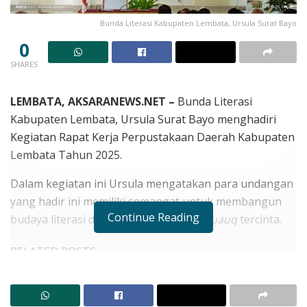
Bunda Literasi Kabupaten Lembata, Ursula Surat Bayo
0
SHARES
LEMBATA, AKSARANEWS.NET –
Bunda Literasi
Kabupaten Lembata, Ursula Surat Bayo menghadiri
Kegiatan Rapat Kerja Perpustakaan Daerah Kabupaten
Lembata Tahun 2025.
Dalam kegiatan ini Ursula mengatakan para undangan
yang hadir ini memiliki semangat untuk membangun
Continue Reading
budaya literasi di daerah
Lewotana / Leuauq
tercinta.
RELATED POSTS
Target Layanan Cuci Darah Hadir Oktober, Bupati
Lembata Percepat Akses Kesehatan Masyarakat