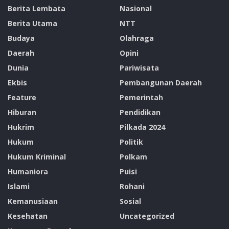
“Dalam menghadapi tantangan perubahan iklim, di
Berita Lembata
Nasional
mana kita bukan lagi hanya menyediakan listrik, tetapi
Berita Utama
NTT
tugas kita adalah menyediakan energi bersih yang
Budaya
Olahraga
terjangkau. Bagaimana ke depannya kita harus
Daerah
Opini
menyediakan energi yang seimbang antara growth,
Dunia
Pariwisata
prosperity dan environmental sustainability,” ujar
Ekbis
Pembangunan Daerah
Darmawan.
Feature
Pemerintah
Hiburan
Pendidikan
Hukrim
Pilkada 2024
Hukum
Politik
Hukum Kriminal
Polkam
Humaniora
Puisi
Islami
Rohani
Kemanusiaan
Sosial
Kesehatan
Uncategorized