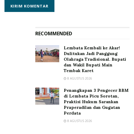
RECOMMENDED
Lembata Kembali ke Akar!
Dulitukan Jadi Panggung
Olahraga Tradisional. Bupati
dan Wakil Bupati Main
Tembak Karet
8 AGUSTUS 2026
Penangkapan 3 Pengecer BBM
di Lembata Picu Sorotan,
Praktisi Hukum Sarankan
PLN menggelar Upacara Peringatan Hari Listrik Nasional ke – 79 yang digelar
Praperadilan dan Gugatan
Perdata
di PLN Kantor Pusat, Jakarta pada Senin (28/10).
8 AGUSTUS 2026
Darmawan mengatakan, buah dari transformasi ini
juga membuat PLN tetap tangguh bahkan bertahan