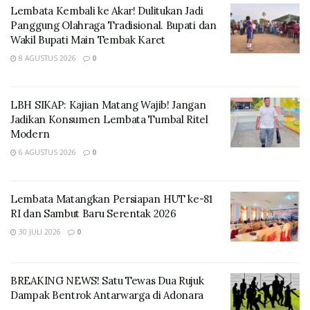
angka 8 persen.
Lembata Kembali ke Akar! Dulitukan Jadi
Panggung Olahraga Tradisional. Bupati dan
Wakil Bupati Main Tembak Karet
8 AGUSTUS 2026
0
LBH SIKAP: Kajian Matang Wajib! Jangan
Jadikan Konsumen Lembata Tumbal Ritel
Modern
6 AGUSTUS 2026
0
Lembata Matangkan Persiapan HUT ke-81
RI dan Sambut Baru Serentak 2026
30 JULI 2026
0
BREAKING NEWS! Satu Tewas Dua Rujuk
Dampak Bentrok Antarwarga di Adonara