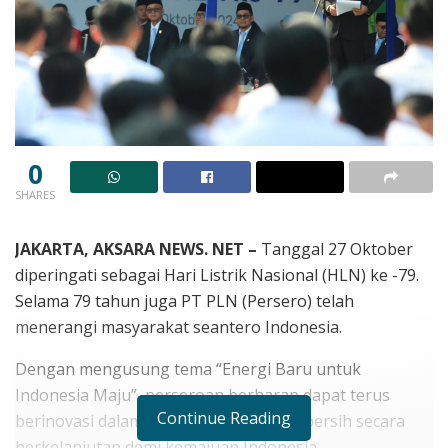
0
SHARES
JAKARTA, AKSARA NEWS. NET –
Tanggal 27 Oktober
diperingati sebagai Hari Listrik Nasional (HLN) ke -79.
Selama 79 tahun juga PT PLN (Persero) telah
menerangi masyarakat seantero Indonesia.
Dengan mengusung tema “Energi Baru untuk
Indonesia Maju”, perseroan berharap dapat terus
Continue Reading
berinovasi dalam menyediakan energi bersih secara
berkelanjutan demi kemajuan Indonesia.