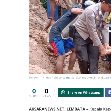
Personil TNI dan Polri serta masyarakat melakukan evakuasi
0
0
Share on Whatsapp
SHARES
VIEWS
AKSARANEWS.NET, LEMBATA –
Kepala Kepo