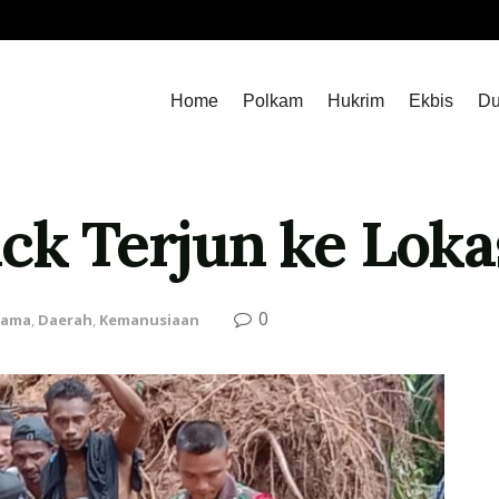
Home
Polkam
Hukrim
Ekbis
Du
ick Terjun ke Lok
0
tama
,
Daerah
,
Kemanusiaan