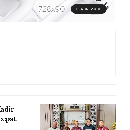
adir
cepat
t