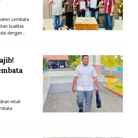
aten Lembata
an kualitas
dai dengan...
jib!
embata
an retail
embata