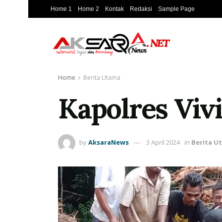
Home 1
Home 2
Kontak
Redaksi
Sample Page
Home
Berita Utama
Kapolres Viv
by
AksaraNews
3 April 2024
in
Berita U