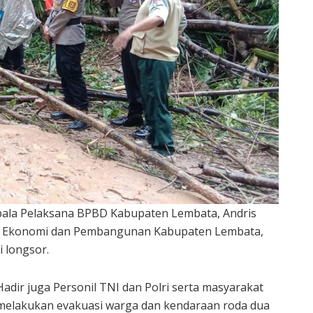
epala Pelaksana BPBD Kabupaten Lembata, Andris
ng Ekonomi dan Pembangunan Kabupaten Lembata,
i longsor.
Hadir juga Personil TNI dan Polri serta masyarakat
melakukan evakuasi warga dan kendaraan roda dua