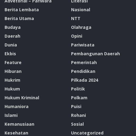
Advetorial – Pariwara
Literasi
“Kami dari Yayasan Anton Enga melakukan hal ini
Berita Lembata
Nasional
sebagai bentuk dukungan terhadap Polri,” kata Bernad
Berita Utama
NTT
Budaya
Olahraga
Daerah
Opini
Dunia
Pariwisata
Ekbis
Pembangunan Daerah
Feature
Pemerintah
Hiburan
Pendidikan
Hukrim
Pilkada 2024
Hukum
Politik
Lanjutnya, dan tentunya momentum ini sejalan dengan
Hukum Kriminal
Polkam
semangat Program Menanam Malapari Panen Porang (
Humaniora
Puisi
MAMA PAPA ) yang baru saja diluncurkan bersama PT
Islami
Rohani
Lembata Hira Sejahtera (BATARA), Daemeter dan BRIN
Kemanusiaan
Sosial
beberapa waktu lalu.
Kesehatan
Uncategorized