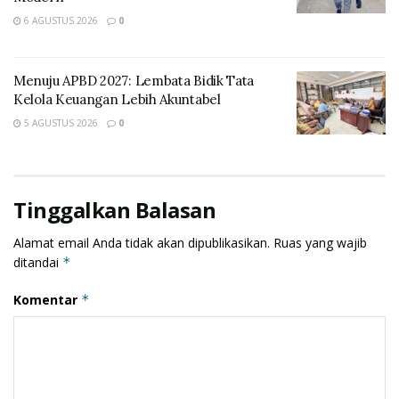
6 AGUSTUS 2026
0
Menuju APBD 2027: Lembata Bidik Tata
Kelola Keuangan Lebih Akuntabel
5 AGUSTUS 2026
0
Tinggalkan Balasan
Alamat email Anda tidak akan dipublikasikan.
Ruas yang wajib
ditandai
*
Komentar
*
“Pohon Malapari ini sangat rindang dan rimbun
sehingga nantinya diharapkan pohon ini selain dapat
mempercantik lingkungan Polres Lembata juga dapat
memberikan keteduhan,” ujar Linus