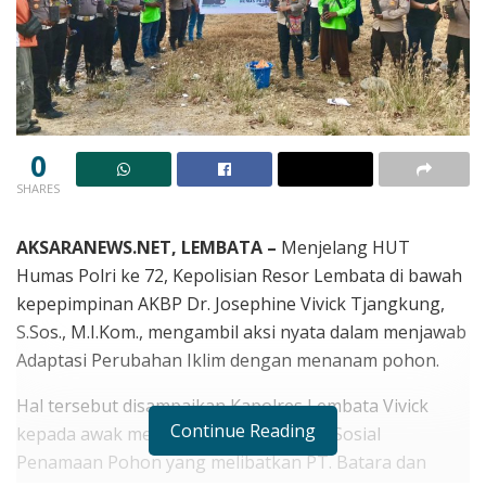
0
SHARES
AKSARANEWS.NET, LEMBATA –
Menjelang HUT
Humas Polri ke 72, Kepolisian Resor Lembata di bawah
kepepimpinan AKBP Dr. Josephine Vivick Tjangkung,
S.Sos., M.I.Kom., mengambil aksi nyata dalam menjawab
Adaptasi Perubahan Iklim dengan menanam pohon.
Hal tersebut disampaikan Kapolres Lembata Vivick
Continue Reading
kepada awak media sesaat usai Bhakti Sosial
Penamaan Pohon yang melibatkan PT. Batara dan