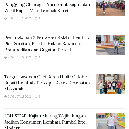
Tjangkung
Panggung Olahraga Tradisional. Bupati dan
Wakil Bupati Main Tembak Karet
8 AGUSTUS 2026
0
Penangkapan 3 Pengecer BBM di Lembata
Picu Sorotan, Praktisi Hukum Sarankan
Praperadilan dan Gugatan Perdata
8 AGUSTUS 2026
0
Target Layanan Cuci Darah Hadir Oktober,
Bupati Lembata Percepat Akses Kesehatan
Vivick juga mengajak berbagai elemen masyarakat
Masyarakat
untuk terlibat dalam aksi ini.
6 AGUSTUS 2026
0
Kepala UPT KPH Lembata,Linus Lawe mengatakan
Pohon Malapari banyak ditemui di pesisir pantai
LBH SIKAP: Kajian Matang Wajib! Jangan
Lembata, pohonnya sangat rindang, dan sering
Jadikan Konsumen Lembata Tumbal Ritel
dimanfaatkan masyarakat pesisir untuk berteduh
Modern