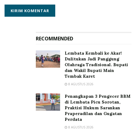
RECOMMENDED
Lembata Kembali ke Akar!
Dulitukan Jadi Panggung
Olahraga Tradisional. Bupati
dan Wakil Bupati Main
Tembak Karet
8 AGUSTUS 2026
“Tentunya dengan menanam, berarti kita melakukan
aksi nyata dalam mengurangi dampak perubahan
Penangkapan 3 Pengecer BBM
iklim,” kata Alexander
di Lembata Picu Sorotan,
Praktisi Hukum Sarankan
Praperadilan dan Gugatan
“Malapari adalah tanaman bio-energi yang banyak
Perdata
ditemukan di Lembata, sehingga menanam malapari di
8 AGUSTUS 2026
seluruh pulau Lembata berarti juga mengambil peran