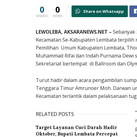
0
0
Share on Whatsapp
SHARES
VIEWS
LEWOLEBA, AKSARANEWS.NET –
Sebanyak 
Kecamatan Se-Kabupaten Lembata terpilih r
Pemilihan Umum Kabupaten Lembata, Thoma
Muhammad Rifai dan Indah Purnama Dewi se
Sekretariat bertempat di Ballroom dan Olym
Turut hadir dalam acara pengambilan sumpa
Tenggara Timur Amrunoer Moh. Darwan u
Kecamatan terlantik dalam pelaksanaan tu
RELATED POSTS
Target Layanan Cuci Darah Hadir
Oktober, Bupati Lembata Percepat