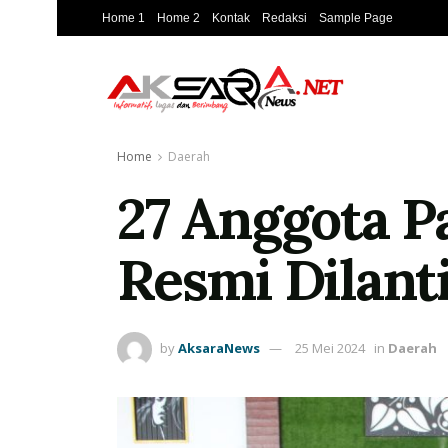
Home 1
Home 2
Kontak
Redaksi
Sample Page
Home
Daerah
27 Anggota P
Resmi Dilant
by
AksaraNews
25 Mei 2024
in
Daerah