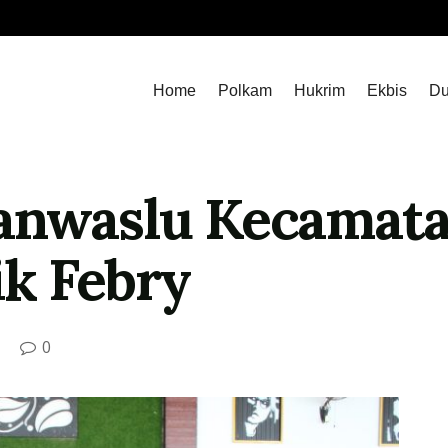
Home
Polkam
Hukrim
Ekbis
Du
anwaslu Kecamata
ik Febry
0