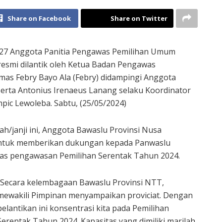
Share on Facebook
Share on Twitter
27 Anggota Panitia Pengawas Pemilihan Umum
esmi dilantik oleh Ketua Badan Pengawas
s Febry Bayo Ala (Febry) didampingi Anggota
rta Antonius Irenaeus Lanang selaku Koordinator
pic Lewoleba. Sabtu, (25/05/2024)
h/janji ini, Anggota Bawaslu Provinsi Nusa
ntuk memberikan dukungan kepada Panwaslu
gas pengawasan Pemilihan Serentak Tahun 2024.
“Secara kelembagaan Bawaslu Provinsi NTT,
mewakili Pimpinan menyampaikan proviciat. Dengan
pelantikan ini konsentrasi kita pada Pemilihan
Serentak Tahun 2024. Kapasitas yang dimiliki marilah